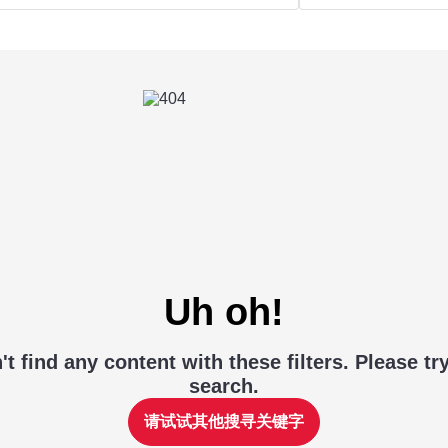
Uh oh!
t find any content with these filters. Please tr
search.
请试试其他搜寻关键字