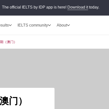
The official IELTS by IDP app is here!
Download it
today.
sults
IELTS community
About
期（澳门）
澳门）