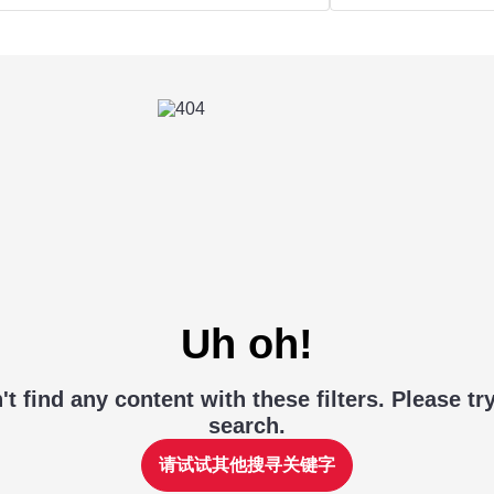
Uh oh!
t find any content with these filters. Please tr
search.
请试试其他搜寻关键字