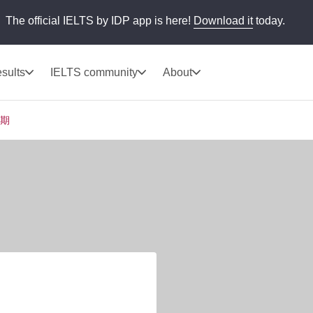
The official IELTS by IDP app is here!
Download it
today.
sults
IELTS community
About
期