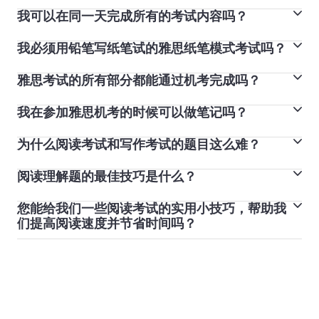
我可以在同一天完成所有的考试内容吗？
如果您参加雅思机考，您将在同一天按照以下顺序考试：
听力、阅读和写作，口语考试将在此之前或之后开展。
我必须用铅笔写纸笔试的雅思纸笔模式考试吗？
听力、阅读和写作部分会在考试当天相继完成。在某些考
如果您参加雅思纸笔考试，您将按以下顺序考试：写作、
试中心，您将在考试当天或者前后 7 天之内完成口语考
阅读和听力。视不同的考试中心而定，口语考试可能在同
雅思考试的所有部分都能通过机考完成吗？
雅思听力，阅读和写作测试需要铅笔。这是因为测试结果
试。
一天进行，也可能在考试当天前后 7 天之内进行。
将进行电脑扫描，使用铅笔效果最佳。这也意味着您可以
如果您参加雅思机考，口试将在同一天开展，可能安排在
我在参加雅思机考的时候可以做笔记吗？
如果您参加雅思机考，您将在计算机上完成阅读、写作和
轻松调整和重新编写单词。您可以携带文具。测试中心将
其他三部分之前或是之后。
听力部分的考试，但口语考试将与雅思考官面对面完成。
为 您提供铅笔和橡皮
为什么阅读考试和写作考试的题目这么难？
可以。雅思机考提供备注和高亮功能。您可以在模拟考试
中试用这些功能。您也可以在考试开始时收到的电脑登录
阅读理解题的最佳技巧是什么？
每份雅思考试试卷都经过精心制作和测试，确保所有考试
单上做笔记。
版本的难度保持一致。我们希望每位雅思考生都能将他们
您能给我们一些阅读考试的实用小技巧，帮助我
这可能取决于题型，可以考虑略读和扫读。先查看标题、
的真正英语语言能力反映到成绩之中，因此我们提供诸多
们提高阅读速度并节省时间吗？
图表或词汇，快速了解文章思想及大意。然后查看题目中
免费和付费工具,帮助您练习和备考。查看我们的备考工
试着略读和扫读，重点关注名词和动词等内容词。
的关键词，这有利于引导您回到文章的正确问题找寻答
具，了解技巧和建议，尽可能为您的考试做好准备。
案。还要记住一点，您认识的单词越多，阅读难度就越
小。