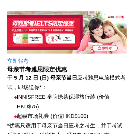
立即報考
母亲节考雅思限定优惠
于
5 月 12 日 (日) 母亲节当日
应考雅思电脑模式考
试，即场送你*：
INNISFREE 皇牌绿茶保湿旅行装 (价值
HKD$75)
超级市场礼券 (价值HKD$100)
*优惠只适用于母亲节当日应考之考生，并于考试