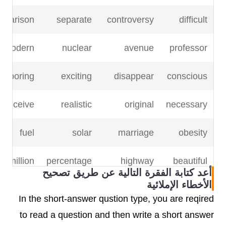
mparison
separate
controversy
difficult
modern
nuclear
avenue
professor
boring
exciting
disappear
conscious
receive
realistic
original
necessary
fuel
solar
marriage
obesity
million
percentage
highway
beautiful
أعد كتابة الفقرة التالية عن طريق تصحيح
الأخطاء الإملائية
musician
recover
peak
fluctuate
In the short-answer qustion type, you are reqired
to read a question and then write a short answer
emporary
topic
murder
video