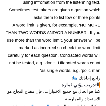
using infromation from the listenning text.
foreign
neighbour
Wednesday
argument
Sometimes test takers are given a qustion which
asks them to list tow or three points
A word limit is given, for excample, ‘NO MORE
THAN TWO WORDS AND/OR A NUMBER’. If you
use more than the word lemit, your answer will be
marked as incorrect so check the word limit
carefully for each question. Contracted words will
not be tested, e.g. ‘don’t’. Hifenated words count
as single words, e.g. ‘polic-man’
راجع إجاباتك
هنا
!
التدريب يؤتي ثماره
كما هو الحال مع جميع الاختبارات، فإن مفتاح النجاح هو
الاستعداد والممارسة.