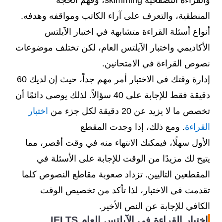
والقراءة التصفحية skimming، وفهم الحجة
المنطقية، والتعرف على آراء الكاتب ومواقفه وهدفه.
أنواع أسئلة القراءة متشابهة في اختبار الآيلتس
الأكاديمي واختبار الآيلتس العام، لكن تختلف موضوعات
نصوص القراءة في الامتحانين.
إدارة وقتك في الاختبار أمر مهم جداً، حيث إن لديك 60
دقيقة فقط للإجابة على 40 سؤالاً. لذلك يوصى دائمًا أن
تخصص ما لا يزيد عن 20 دقيقة لكل جزء من
اختبار
القراءة
. ومع ذلك، إذا وجدت المقطع
الأول سهلًا، فيمكنك الانتهاء منه في وقت أقصر، مما
يتيح لك مزيدًا من الوقت للإجابة على الأسئلة في
المقطعين التاليين. تزداد صعوبة مقاطع النصوص كلما
تقدمت في الاختبار، لذا تأكد من تخصيص الوقت
الكافي للإجابة عن النص الأخير.
اختبار القراءة في الآيلتس العام IELTS