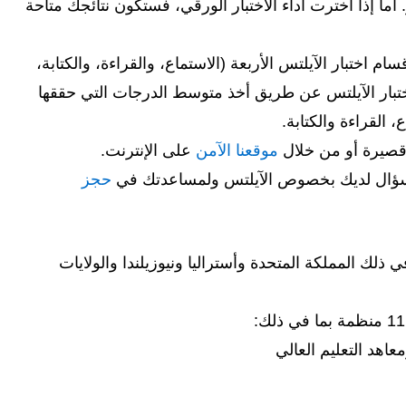
 من أداء الاختبار. أما إذا اخترت أداء الاختبار الورقي، فستكون نتائجك متاحة
 كل قسم من أقسام اختبار الآيلتس الأربعة (الاستماع، والقراءة، والكتابة،
اختبار الآيلتس عن طريق أخذ متوسط الدرجات التي حققها
 القراءة والكتابة.
قصيرة أو من خلال
موقعنا الآمن
على الإنترنت.
سؤال لديك بخصوص الآيلتس ولمساعدتك في
حجز
تس في أكثر من 140 دولة بما في ذلك المملكة المتحدة وأستراليا ونيوزيلندا والولايات
اهد التعليم العالي