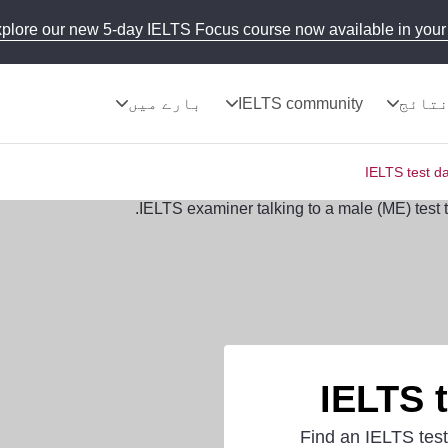
plore our new 5-day IELTS Focus course now available in your 
تائج
IELTS community
بارے میں
IELTS test da
IELTS t
Find an IELTS test