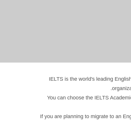
IELTS is the world's leading Englis
organiza
You can choose the IELTS Academic t
If you are planning to migrate to an En