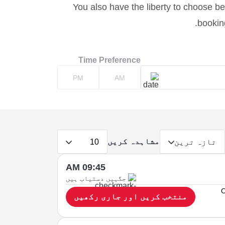
You also have the liberty to choose bet
booking
Time Preference
PM
AM
مشاہدہ کریں
تازہ ترین
10
09:45 AM
جگہیں دستیاب ہیں
O
منتخب کریں اور جاری رکھیں