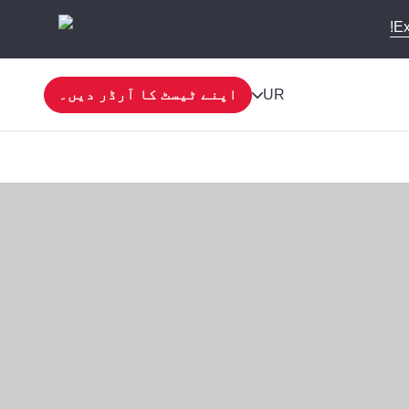
Ex
UR
اپنے ٹیسٹ کا آرڈر دیں۔