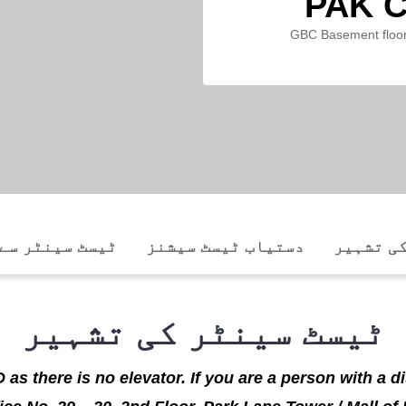
PAK C
GBC Basement floor
ی تشہیر
دستیاب ٹیسٹ سیشنز
ٹیسٹ سینٹر سے
ٹیسٹ سینٹر کی تشہیر
as there is no elevator. If you are a person with a di