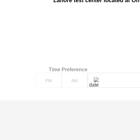
Lahore test center located at Of
Time Preference
PM
AM