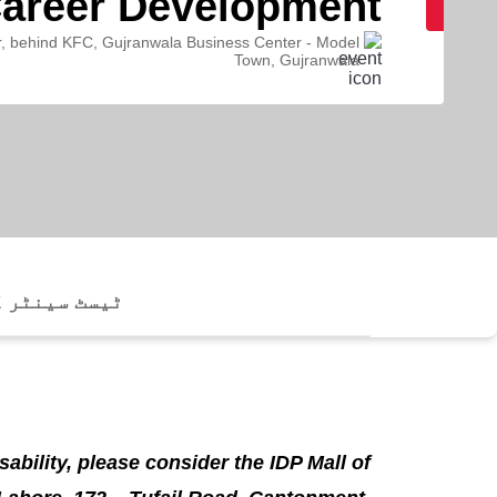
areer Development
, behind KFC, Gujranwala Business Center - Model
Town, Gujranwala
ٹیسٹ سینٹر ک
sability, please consider the IDP Mall of