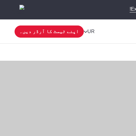
Ex
UR
اپنے ٹیسٹ کا آرڈر دیں۔