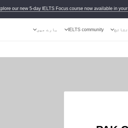
plore our new 5-day IELTS Focus course now available in your 
تائج
IELTS community
بارے میں