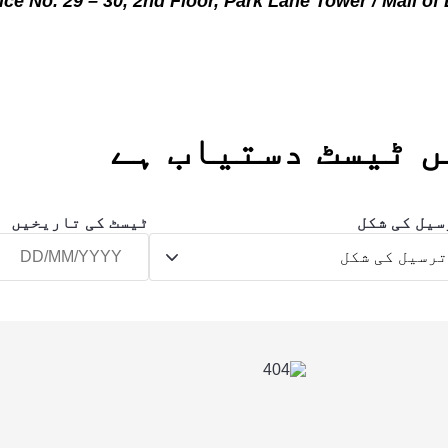
fice No. 29 – 30, 2nd Floor, Park Lane Tower / Mall o
ں ٹیسٹ دستیاب ہے
سیل کی شکل
ٹیسٹ کی تاریخیں
رسیل کی شکل