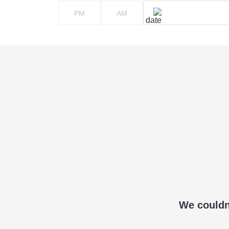
PM
AM
We couldn'