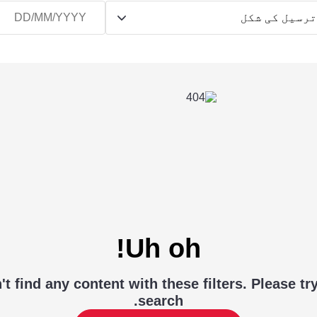
رسیل کی شکل
Uh oh!
t find any content with these filters. Please tr
search.