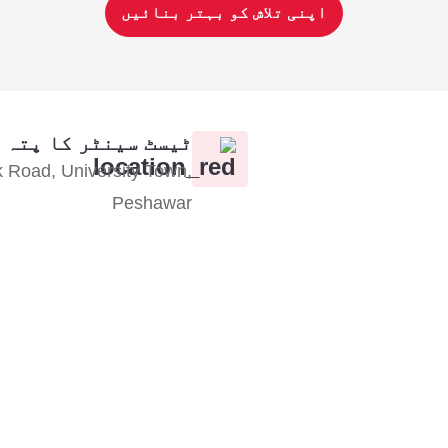
اپنی تلاش کو بہتر بنائیں
ٹیسٹ سینٹر کا پتہ
 Road, University Town,
Peshawar