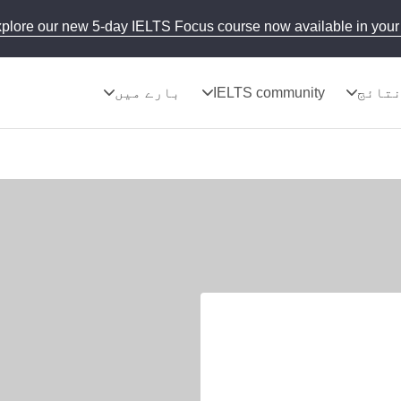
plore our new 5-day IELTS Focus course now available in your 
تائج
IELTS community
بارے میں