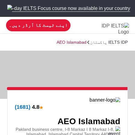
 new 5-day IELTS Focus course now available in your country!
اپنے ٹیسٹ کا آرڈر دیں۔
IELTS IDP پاکستان
AEO Islamabad
★
(1681)
4.8
AEO Islamabad
Pakland business centre, I-8 Markaz I 8 Markaz I-8,
Islamabad, Islamabad Capital Territory 44000,