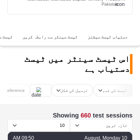
Pakistan
دستیاب ٹیسٹ سیشنز
ٹیسٹ سینٹر سے رابطہ کریں
ٹیسٹ س
اس ٹیسٹ سینٹر میں ٹیسٹ
دستیاب ہے
ٹیسٹ کی قسم
ترسیل کی شکل
e Preference
Showing
660
test sessions
تازہ ترین
10
09:50 AM
August
, Monday
10