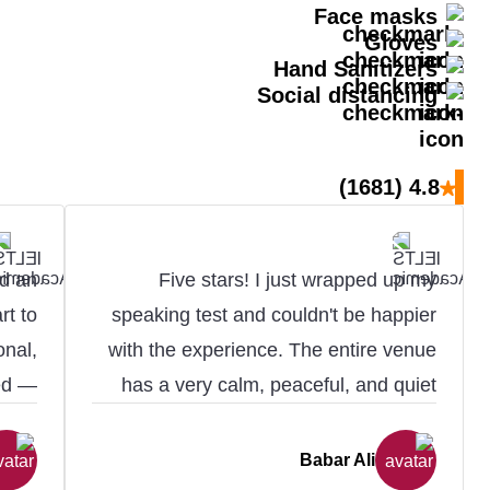
Face masks
Gloves
Hand Sanitizers
Social distancing
★
(1681)
4.8
d an
​Five stars! I just wrapped up my
rt to
speaking test and couldn't be happier
onal,
with the experience. The entire venue
zed —
has a very calm, peaceful, and quiet
ocess
atmosphere that immediately puts you
iting
at ease. The staff is professional and
Babar Ali
 were
supportive, and my examiner was