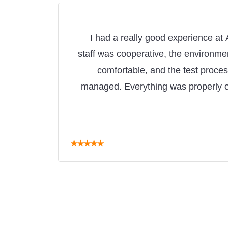
I had a really good experience a
staff was cooperative, the environme
comfortable, and the test proce
managed. Everything was properly o
reduce stress on the exam day. I wou
AEO to anyone planning
★
★
★
★
★