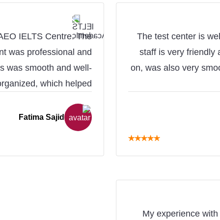
t AEO IELTS Centre. The
The test center is we
nt was professional and
staff is very friendl
ss was smooth and well-
on, was also very smoo
rganized, which helped
ld definitely recommend
 to take the IELTS test.
Fatima Sajid
★
★
★
★
★
My experience with