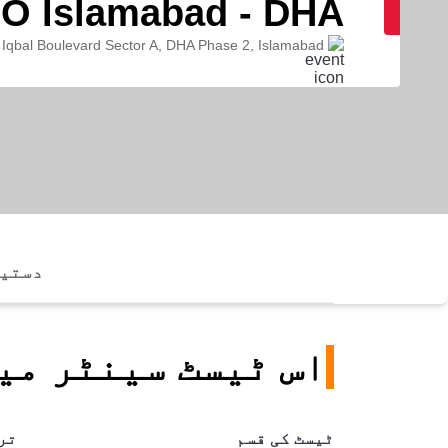
O Islamabad - DHA
, Iqbal Boulevard Sector A, DHA Phase 2, Islamabad
دستیا
اس ٹیسٹ سینٹر می
ٹیسٹ کی قسم
تر