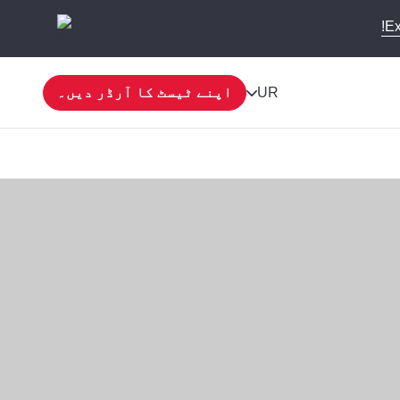
Ex
UR
اپنے ٹیسٹ کا آرڈر دیں۔