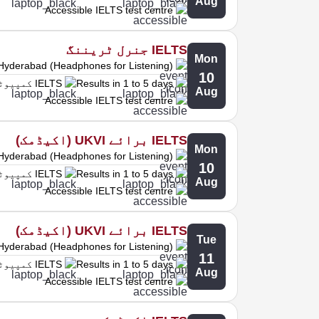
Aug
Accessible IELTS test centre
IELTS جنرل ٹریننگ
Mon
Hyderabad (Headphones for Listening)
10
Results in 1 to 5 days
IELTS کمپیوٹر پر
Aug
Accessible IELTS test centre
IELTS برائے UKVI (اکیڈمک)
Mon
Hyderabad (Headphones for Listening)
10
Results in 1 to 5 days
IELTS کمپیوٹر پر
Aug
Accessible IELTS test centre
IELTS برائے UKVI (اکیڈمک)
Tue
Hyderabad (Headphones for Listening)
11
Results in 1 to 5 days
IELTS کمپیوٹر پر
Aug
Accessible IELTS test centre