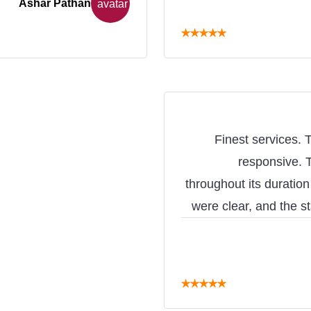
Ashar Pathan
★
★
★
★
★
Finest services. 
responsive. T
throughout its duratio
were clear, and the s
my speaking test (o
helpful. I got a
services offered
★
★
★
★
★