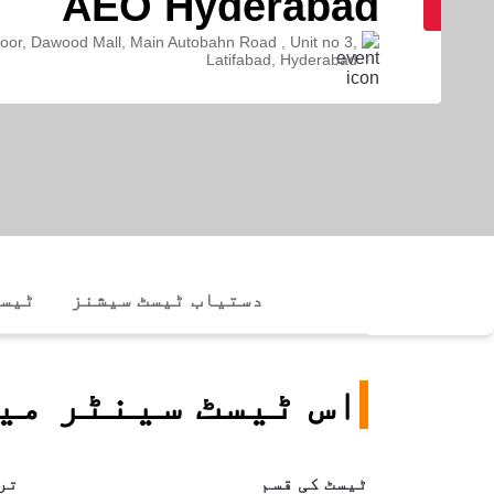
AEO Hyderabad
floor, Dawood Mall, Main Autobahn Road , Unit no 3,
Latifabad, Hyderabad
دستیاب ٹیسٹ سیشنز
ٹیسٹ
اس ٹیسٹ سینٹر می
ٹیسٹ کی قسم
تر