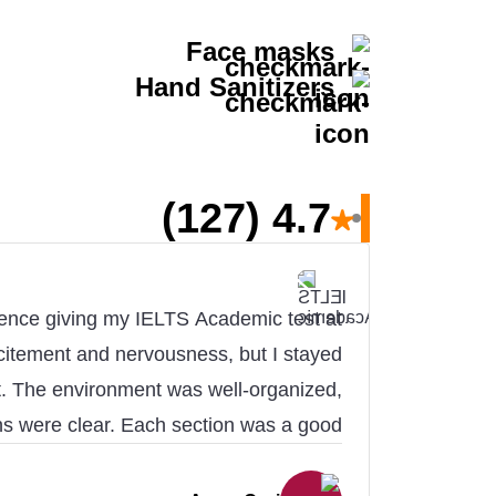
Face masks
Hand Sanitizers
(127)
4.7
★
ience giving my IELTS Academic test at
xcitement and nervousness, but I stayed
. The environment was well-organized,
ons were clear. Each section was a good
 test my skills. Overall, it was a great
nce, and I feel more confident about my