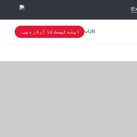
Ex
UR
اپنے ٹیسٹ کا آرڈر دیں۔