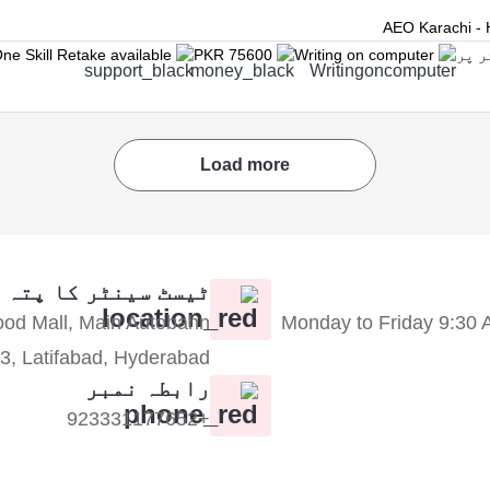
AEO Karachi - 
ne Skill Retake available
PKR 75600
Writing on computer
Load more
ٹیسٹ سینٹر کا پتہ
wood Mall, Main Autobahn
Monday to Friday 9:30 
 3, Latifabad, Hyderabad
رابطہ نمبر
+923331177652