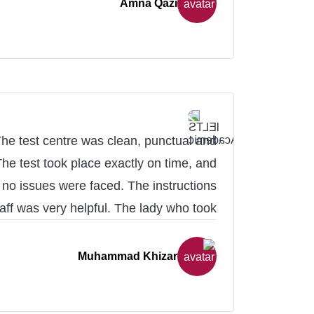
Amna Qazi
English now.
The test centre was clean, punctual and
he test took place exactly on time, and
n no issues were faced. The instructions
taff was very helpful. The lady who took
n computer) was also very friendly and
 score of 8.5 in Academic IELTS, and the
Muhammad Khizar
 at AEO Hyderabad were essential in its
acquisition!