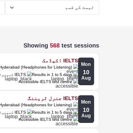
ٹیسٹ کی قسم
ت
Showing
568
test sessions
IELTS اکیڈمک
Mon
Hyderabad (Headphones for Listening)
10
Results in 1 to 5 days
IELTS کمپیوٹر پر
Aug
Accessible IELTS test centre
IELTS جنرل ٹریننگ
Mon
Hyderabad (Headphones for Listening)
10
Results in 1 to 5 days
IELTS کمپیوٹر پر
Aug
Accessible IELTS test centre