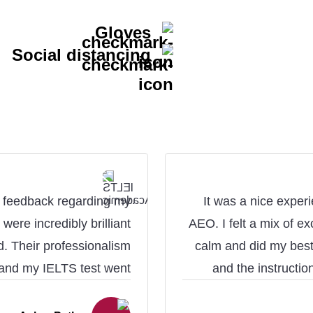
Gloves
Social distancing
e feedback regarding my
It was a nice exper
were incredibly brilliant
AEO. I felt a mix of e
d. Their professionalism
calm and did my best
, and my IELTS test went
and the instructi
Huge thanks to the team!
challenge and helped me
learning experie