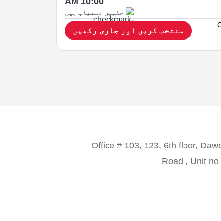
10:00 AM
جگہیں دستیاب ہیں
O
منتخب کریں اور جاری رکھیں
Office # 103, 123, 6th floor, Da
Road , Unit no