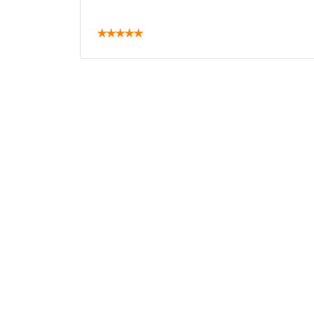
★
★
★
★
★