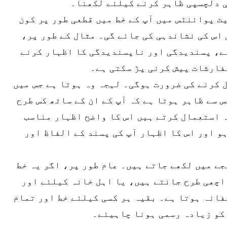
ی دلچسپی ظاہر کرنے کیلئے لکھنا۔
یٹ پوائنٹس میں آپ کے خط میں قطعی طور پر کون
اس کی نشاندہی کی جائے گی۔ مثال کے طور پر،
نے، پسندیدگی اور ناپسندیدگی کا اظہار کرنے
فارشات پیش کرنی پڑ سکتی ہے۔
 کرنے کی ضرورت ہوگی۔ لہجہ وہ ہوتا ہے جس میں
 سے ظاہر ہوتا ہے کہ آپ کے ان کے ساتھ کس طرح
 استعمال کرتے ہیں اس کا واضح اظہار مناسب
و اور اس کا اظہار آپ کی پسند کے الفاظ اور
جے میں لکھے جاتے ہیں۔ عام طور پر، اگر یہ خط
اچھی طرح جانتے ہیں، یا اہل خانہ کیلئے اور
فانہ ہوتا ہے۔ بقیہ ہر کسی کیلئے خط اور تمام
کو زیادہ رسمی ہونا چاہیئے۔