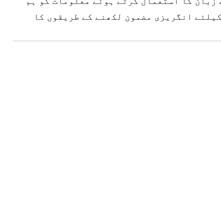
 زبان کا استعمال کرتے ہوئے معلومات کو ہم
کیلئے انگریزی مضمون لکھنے کے طریقوں کا