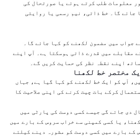
ور معلومات طلب کرتے ہوئے یا صورتحال کی
 جائے گا۔ خط ذاتی، نیم رسمی یا روایتی
ے جواب میں مضمون لکھنے کو کہا جائے گا۔
ے مقابلے میں قدرے ذاتی ہوسکتا ہے۔ آپ اپنے
ساتھ اپنے نقطہ نظر کی حمایت کریں گے۔
ی تربیت تحریری ٹیسٹ کی مشق 1 میں، آپ کو ایک خط لکھنے کو کہا گیا ہے، جہاں
تعمال کرکے بات چیت کرنے کی اپنی صلاحیت کا
ل دی جائے گی جیسے کسی دوست کی پارٹی میں
ھنا، یا کسی کمپنی سے خراب سروس کے بارے میں
 کے بارے میں کسی دوست کو مشورہ دینے کیلئے