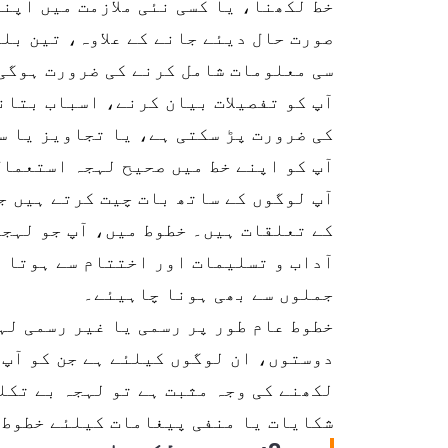
خط لکھنا، یا کسی نئی ملازمت میں اپن
صورت حال دیئے جانے کے علاوہ، تین بل
سی معلومات شامل کرنے کی ضرورت ہوگی 
آپ کو تفصیلات بیان کرنے، اسباب بتا
کی ضرورت پڑ سکتی ہے، یا تجاویز یا س
آپ کو اپنے خط میں صحیح لہجہ استعمال
آپ لوگوں کے ساتھ بات چیت کرتے ہیں جس
کے تعلقات ہیں۔ خطوط میں، آپ جو لہجہ
آداب و تسلیمات اور اختتام سے ہوتا ہ
جملوں سے بھی ہونا چاہیئے۔
خطوط عام طور پر رسمی یا غیر رسمی لہ
دوستوں، ان لوگوں کیلئے ہے جن کو آپ 
لکھنے کی وجہ مثبت ہے تو لہجہ بے تکل
شکایات یا منفی پیغامات کیلئے خطوط 