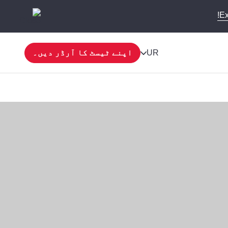
Ex
UR
اپنے ٹیسٹ کا آرڈر دیں۔