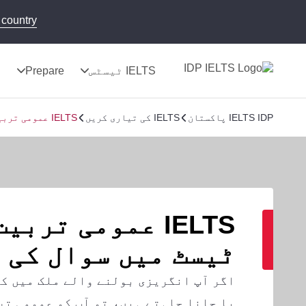
country!
IELTS ٹیسٹس
Prepare
ن
IELTS IDP پاکستان
IELTS کی تیاری کریں
IELTS عمومی تربیت تحریری ٹیسٹ میں سوال کی قسمیں
IELTS عمومی ترب
ٹیسٹ میں سوال کی 
اگر آپ انگریزی بولنے والے ملک میں ک
یا جانا چاہتے ہیں، تو آپ کو عمومی تر