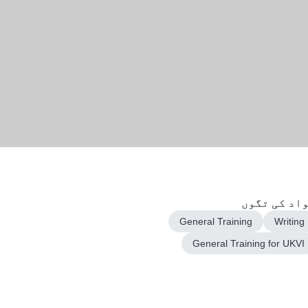
اد کی تگوں
General Training
Writing
General Training for UKVI