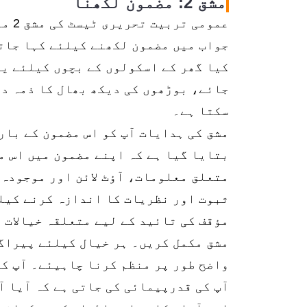
مشق 2: مضمون لکھنا
عموم
جواب میں مضمون لکھنے کیلئے کہا جات
کیا گھر کے اسکولوں کے بچوں کیلئے یہ
جائے، بوڑھوں کی دیکھ بھال کا ذمہ دار
سکتا ہے۔
مشق کی ہدایات آپ کو اس مضمون کے بار
بتایا گیا ہے کہ اپنے مضمون میں اس م
متعلق معلومات، آؤٹ لائن اور موجودہ 
ثبوت اور نظریات کا اندازہ کرنے کیلئ
مؤقف کی تائید کے ليے متعلقہ خیالات 
مشق مکمل کریں۔ ہر خیال کیلئے پیراگر
واضح طور پر منظم کرنا چاہیئے۔ آپ کو کم از کم 250 الفاظ
آپ کی قدرپیمائی کی جاتی ہے کہ آیا آپ