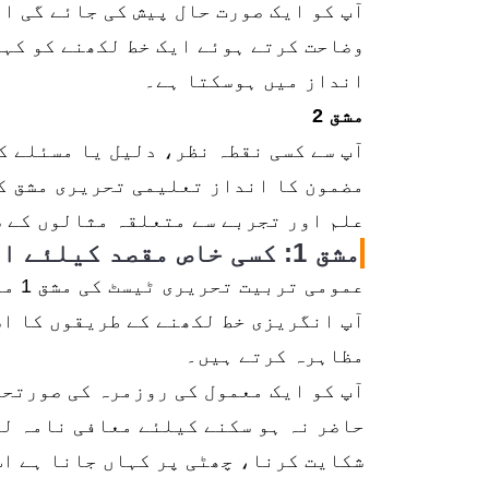
آپ کو ایک صورت حال پیش کی جائے گی ا
وضاحت کرتے ہوئے ایک خط لکھنے کو کہا
انداز میں ہوسکتا ہے۔
مشق 2
آپ سے کسی نقطہ نظر، دلیل یا مسئلے ک
مضمون کا انداز تعلیمی تحریری مشق ک
علم اور تجربے سے متعلقہ مثالوں کے 
مشق 1: کسی خاص مقصد کیلئے ایک مختصر خط لکھنا
عموم
آپ انگریزی خط لکھنے کے طریقوں کا اس
مظاہرہ کرتے ہیں۔
آپ کو ایک معمول کی روزمرہ کی صورتحا
حاضر نہ ہو سکنے کیلئے معافی نامہ لک
شکایت کرنا، چھٹی پر کہاں جانا ہے اس