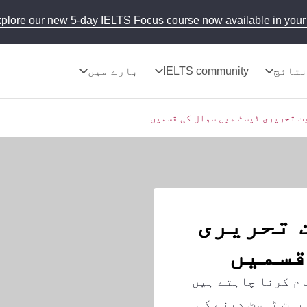
plore our new 5-day IELTS Focus course now available in your 
تائج
IELTS community
بارے میں
یت تحریری
قسمیں
ام کرنا چاہتے ہیں
بیت ٹیسٹ دینے کی