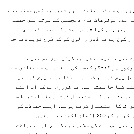
ی تربیت تحریری ٹیسٹ کی مشق 2 میں، آپ سے کسی نقطۂ نظر، دلیل یا کسی مسئلے کے
ا ہے۔ موضوعات عام دلچسپی کے ہوتے ہیں جیسے
 بہتر ہے، کیا شراب نوشی کی عمر بڑھا دی
 کون ہے یا گھر والوں کو کس طرح قریب لایا جا
ے میں معلومات فراہم کرتی ہیں جس میں یہ
وضوع پر گفتگو کیسے کی جائے۔ آپ سے حقائق سے
حل پیش کرنے، کسی رائے کا جواز پیش کرنے یا
ے کہا جا سکتا ہے۔ یہ ضروری ہے کہ آپ اپنے
اور مثالوں کا استعمال کرتے ہوئے احتیاط سے
اف کا استعمال کرتے ہوئے، اپنے خیالات کو
 لکھنے چاہیئیں۔
 میں اس بات کی صلاحیت ہے کہ آپ اپنے خیالات