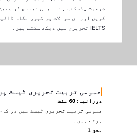
ضرورت پڑسکتی ہے۔ اپنی تیاری کو صحیح
کریں اور ان سوالات پر گہری نگاہ ڈالیں
IELTS تحریری میں دیکھ سکتے ہیں۔
عمومی تربیت تحریری ٹیسٹ پر
دورانیہ: 60 منٹ
عمومی تربیت تحریری ٹیسٹ میں دو کام 
ہوتے ہیں۔
مشق 1