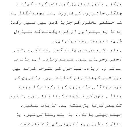
مرکز ہے اور زائرین کو راغب کرنے کیلئے
جنگلی جانوروں کی ضرورت ہے۔ مجھے لگتا ہے
کہ جنگلی مخلوق کو چڑیا گھر میں نہیں رکھا
جانا چاہیئے اور ان کو دیکھنے کے متبادل
طریقے موجود ہونے چاہئیں۔
ہمارے شہروں میں چڑیا گھر ہونے کی بہت سی
اچھی وجوہات ہیں۔ سب سے زیادہ اہم بات یہ
ہے کہ وہ زیادہ سیاحوں کو متوجہ کرتے ہیں
اور شہر کیلئے رقم کماتے ہیں۔ زائرین کو
ایسے جنگلی جانوروں کو دیکھنے کا موقع
ملتا ہے جن کو دیکھنے کیلئے انہیں بہت دور
تک سفر کرنا پڑ سکتا ہے۔ نایاب نسلیں،
جیسے چینی پانڈا، یا ہندوستانی شیر، یا
مثال کے طور پر، افریقی گینڈے خطرے سے