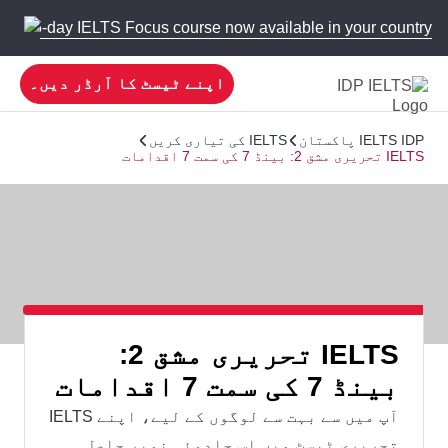
 new 5-day IELTS Focus course now available in your country!
اپنے ٹیسٹ کا آرڈر دیں۔
IELTS IDP پاکستان
IELTS کی تیاری کریں
IELTS تحریری مشق 2: بینڈ 7 کی سمت 7 اقدامات
IELTS تحریری مشق 2:
بینڈ 7 کی سمت 7 اقدامات
آپ میں سے بہت سے لوگوں کے ليے، اپنے IELTS
تحریری ٹیسٹ میں اس جادوئی نمبر حاصل