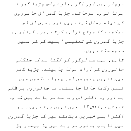
دوچار ہیں اور اگر ہمارے پاس چڑیا گھر نہ
ہوتا تو وہ مرجاتے۔ چڑیا گھر ان جانوروں
کی دیکھ بھال کرتے ہیں اور ہمیں ان کو
دیکھنے کا موقع فراہم کرتے ہیں۔ لہذا، ہم
چڑیا گھروں کی تعلیمی اہمیت کو کم نہیں
سمجھ سکتے ہیں۔
تاہم، بہت سے لوگوں کو لگتا ہے کہ جنگلی
جانوروں کو آزاد ہونا چاہیئے۔ چڑیا گھر
میں انہیں پنجروں اور چھوٹے علاقوں میں
نہیں رکھا جانا چاہیئے۔ یہ جانوروں پر ظلم
ہے اور وہ اکثر اس وجہ سے مر جاتے ہیں کہ وہ
قدرتی رہائش گاہ میں نہیں رہتے ہیں۔ ہم
اکثر ایسی خبریں دیکھتے ہیں کہ چڑیا گھروں
میں نایاب جانور مر رہے ہیں یا بیمار پڑ