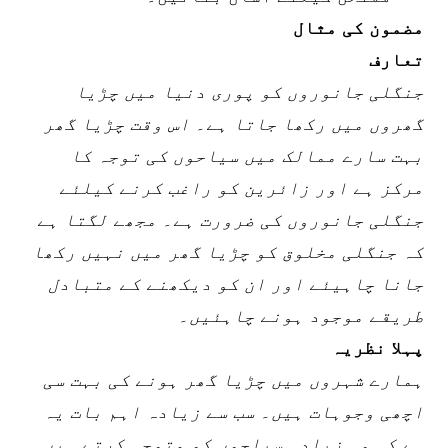
مضمون کی مثال
تعارف
جنگلی جانوروں کو پوری دنیا میں چڑیا
گھروں میں رکھا جاتا ہے۔ اس وقت چڑیا گھر
بہت سارے ممالک میں سیاحوں کی توجہ کا
مرکز ہے اور زائرین کو راغب کرنے کیلئے
جنگلی جانوروں کی ضرورت ہے۔ مجھے لگتا ہے
کہ جنگلی مخلوق کو چڑیا گھر میں نہیں رکھا
جانا چاہیئے اور ان کو دیکھنے کے متبادل
طریقے موجود ہونے چاہئیں۔
پہلا نظریہ
ہمارے شہروں میں چڑیا گھر ہونے کی بہت سی
اچھی وجوہات ہیں۔ سب سے زیادہ اہم بات یہ
ہے کہ وہ زیادہ سیاحوں کو متوجہ کرتے ہیں