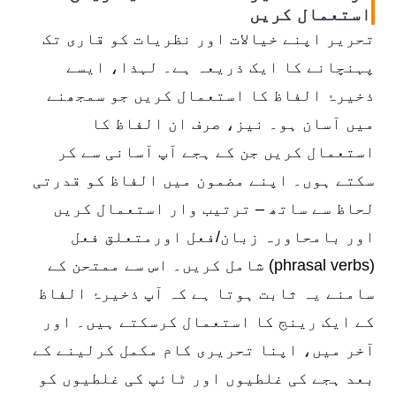
استعمال کریں
قطع نظر
اس کے علاوہ
تحریر اپنے خیالات اور نظریات کو قاری تک
پہنچانے کا ایک ذریعہ ہے۔ لہذا، ایسے
مثال کے طور پر
اس کے نتیجے میں
ذخیرۂ الفاظ کا استعمال کریں جو سمجھنے
لہذا
بلاشبہ
میں آسان ہو۔ نیز، صرف ان الفاظ کا
استعمال کریں جن کے ہجے آپ آسانی سے کر
سکتے ہوں۔ اپنے مضمون میں الفاظ کو قدرتی
لحاظ سے ساتھ – ترتیب وار استعمال کریں
اور بامحاورہ زبان/فعل اورمتعلق فعل
(phrasal verbs) شامل کریں۔ اس سے ممتحن کے
سامنے یہ ثابت ہوتا ہے کہ آپ ذخیرۂ الفاظ
کے ایک رینج کا استعمال کرسکتے ہیں۔ اور
آخر میں، اپنا تحریری کام مکمل کرلینے کے
بعد ہجے کی غلطیوں اور ٹائپ کی غلطیوں کو