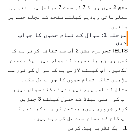
مشق 2 میں بینڈ 7 کی سمت 7 مراحل پر اتنی ہی
معلوماتی ویڈیو کیلئے صفحے کے نچلے حصے پر
جائیں۔
مرحلہ 1: سوال کے تمام حصوں کا جواب
دیں
IELTS تحریری مشق 2 آپ سے تقاضہ کرتی ہے کہ
کسی بیان، یا تمہید کے جواب میں ایک مضمون
لکھیں۔ آپ کیلئے لازمی ہے کہ سوال کو غور سے
پڑھیں تاکہ تمام حصوں کا جواب مل سکے۔
مثال کے طور پر، نیچے دیئے گئے سوال میں،
آپ کو اعلی بینڈ کے حصول کیلئے 3 چیزیں
کرنی ضروری ہیں، ممتحن کو یہ دکھائیں کہ
آپ کام کے تمام حصے حل کر رہے ہیں۔
ایک نظریہ پیش کریں