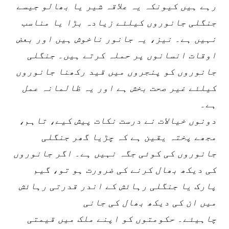
رہے ہیں کیونکہ یہ علاقہ شیر یا بھالو جیسے
جنگلی جانوروں کیلئے زیادہ بڑا یا مناسب
نہیں ہے۔ نیز، یہ جانور ناخوش ہیں اور بعض
اوقات انسانوں پر حملہ کرتے ہیں۔ جنگلی
جانوروں کو پنجروں میں قید رکھنا جانوروں
کیلئے غیر صحت بخش ہے اور یہ ظالمانہ عمل
ہے۔
دونوں خیالات نے درست نکات پیش کیے، تاہم،
مجھے پختہ یقین ہے کہ چڑیا گھر جنگلی
جانوروں کی کوئی جگہ نہیں ہے۔ اگر جانوروں
کی دیکھ بھال کرنے کی ضرورت ہو تو، گيم
پارک یا جنگلی رہائش کے اندر قدرتی رہائش
میں ان کی دیکھ بھال کی جانی
چاہیئے۔ حکومتوں کو اپنے ملک میں قیمتی