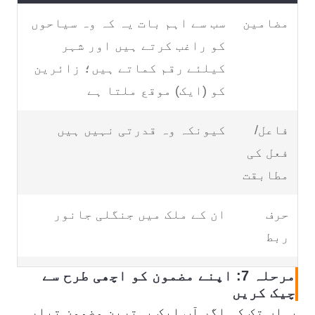
مضامین
سب سے اہم بات یہ کہ وہ سیاحوں
کو راغب کرتے ہیں اور شہر
کیلئے رقم کماتے ہیں؛ زائرین
کو (ایک) موقع ملتا ہے
فاعل/
کیونکہ وہ قدرتی نہیں ہیں
فعل کی
مطابقت
حرف
ان کے ملک میں جنگلی جانور
ربط
مرحلہ 7: اپنے مضمون کو اچھی طرح سے
جمع
ہم اکثر خبر والی کہانی
چیک کریں
(کہانیاں) دیکھتے ہیں
یہاں تک کہ اگر آپ ایک بہترین مضمون تیار