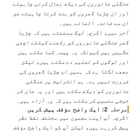
جنگلی جانوروں کی دیکھ بھال کرنی چاہیئے
اور ان چڑیا گھروں کو بند کرنا چاہیئے جو
ان سے فائدہ اٹھاتے ہیں۔
آخر میں، اگرچہ لوگ سمجھتے ہیں کہ چڑیا
گھر جنگلی جانوروں کو رکھنے کیلئے اچھی
جگہیں ہیں کیونکہ وہ پیسہ کما سکتے ہیں
اور لوگوں کو تعلیم دے سکتے ہیں، لیکن
مجھے لگتا ہے کہ ہمیں اب چڑیا گھروں کی
ضرورت نہیں ہے۔ ہم انٹرنیٹ پر جنگلی
جانوروں کو دیکھ سکتے ہیں اور یہ جان کر
خوشی محسوس کر سکتے ہیں کہ وہ آزاد ہیں۔
مرحلہ 2: ایک واضح مؤقف پیش کریں
اگرچہ آپ اپنے مضمون میں مختلف نقط نظر
پیش کررہے ہیں، لیکن آپ کو ایک واضح مؤقف