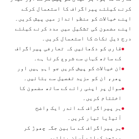
کرنے کیلئے پیراگراف کا استعمال کرکے
اپنے خیالات کو منظم انداز میں پیش کریں۔
اپنے مضمون کی تشکیل میں مدد کرنے کیلئے
درج ذیل نکات کا استعمال کریں۔
قاری کو دکھائیں کہ تعارفی پیراگراف
کے ساتھ کہاں سے شروع کرنا ہے۔
ان خیالات کو پیش کریں جو اہم ہیں اور
پھر، ان کو مزید تفصیل سے بتائیں۔
سوال پر اپنی رائے کے ساتھ مضمون کا
اختتام کریں۔
ہر پیراگراف کے اندر ایک واضح
آئیڈیا تیار کریں۔
ہر پیراگراف کے مابین جگہ چھوڑ کر
ممتحن کیلئے آسان بنائیں۔