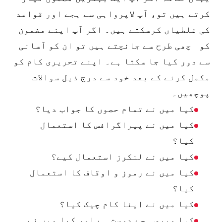
کرتے ہیں تو، آپ لاپرواہی سے ہجے اور قواعد
رموز
سب سے اہم بات یہ ہے کہ وہ
کی غلطیاں کرسکتے ہیں۔ اگر آپ اپنے مضمون
اوقاف
زیادہ سیاحوں کو متوجہ کرتے
کو اچھی طرح سے جانچتے ہیں تو ان کو آسانی
ہیں اور شہر کیلئے رقم کماتے
سے دور کیا جا سکتا ہے۔ اپنے تحریری کام کو
ہیں۔
مکمل کرنے کے بعد خود سے درج ذیل سوالات
پوچھیں۔
کیا میں نے تمام حصوں کا جواب دیا؟
کیا میں نے پیراگرافس کا استعمال
کیا؟
کیا میں نے لنکرز استعمال کیے؟
کیا میں نے رموز و اوقاف کا استعمال
کیا؟
کیا میں نے اپنا کام چیک کیا؟
کیا میری ہجے درست ہے اور کیا میں نے