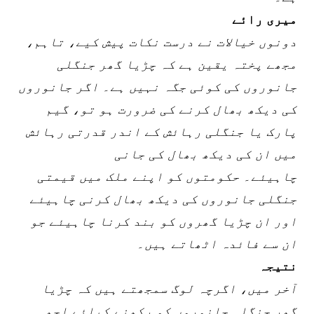
میری رائے
دونوں خیالات نے درست نکات پیش کیے، تاہم،
مجھے پختہ یقین ہے کہ چڑیا گھر جنگلی
جانوروں کی کوئی جگہ نہیں ہے۔ اگر جانوروں
کی دیکھ بھال کرنے کی ضرورت ہو تو، گيم
پارک یا جنگلی رہائش کے اندر قدرتی رہائش
میں ان کی دیکھ بھال کی جانی
چاہیئے۔ حکومتوں کو اپنے ملک میں قیمتی
جنگلی جانوروں کی دیکھ بھال کرنی چاہیئے
اور ان چڑیا گھروں کو بند کرنا چاہیئے جو
ان سے فائدہ اٹھاتے ہیں۔
نتیجہ
آخر میں، اگرچہ لوگ سمجھتے ہیں کہ چڑیا
گھر جنگلی جانوروں کو رکھنے کیلئے اچھی