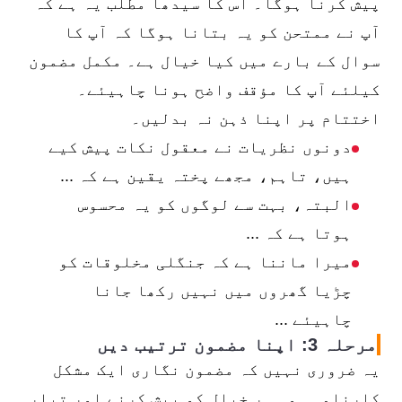
پیش کرنا ہوگا۔ اس کا سیدھا مطلب یہ ہے کہ
آپ نے ممتحن کو یہ بتانا ہوگا کہ آپ کا
سوال کے بارے میں کیا خیال ہے۔ مکمل مضمون
کیلئے آپ کا مؤقف واضح ہونا چاہیئے۔
اختتام پر اپنا ذہن نہ بدلیں۔
دونوں نظریات نے معقول نکات پیش کیے
ہیں، تاہم، مجھے پختہ یقین ہے کہ ...
البتہ، بہت سے لوگوں کو یہ محسوس
ہوتا ہے کہ ...
میرا ماننا ہے کہ جنگلی مخلوقات کو
چڑیا گھروں میں نہیں رکھا جانا
چاہیئے ...
مرحلہ 3: اپنا مضمون ترتیب دیں
یہ ضروری نہیں کہ مضمون نگاری ایک مشکل
کارنامہ ہو۔ ہر خیال کو پیش کرنے اور تیار