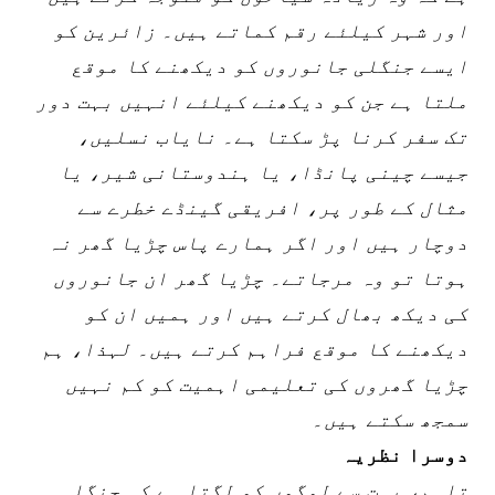
اور شہر کیلئے رقم کماتے ہیں۔ زائرین کو
ایسے جنگلی جانوروں کو دیکھنے کا موقع
ملتا ہے جن کو دیکھنے کیلئے انہیں بہت دور
تک سفر کرنا پڑ سکتا ہے۔ نایاب نسلیں،
جیسے چینی پانڈا، یا ہندوستانی شیر، یا
مثال کے طور پر، افریقی گینڈے خطرے سے
دوچار ہیں اور اگر ہمارے پاس چڑیا گھر نہ
ہوتا تو وہ مرجاتے۔ چڑیا گھر ان جانوروں
کی دیکھ بھال کرتے ہیں اور ہمیں ان کو
دیکھنے کا موقع فراہم کرتے ہیں۔ لہذا، ہم
چڑیا گھروں کی تعلیمی اہمیت کو کم نہیں
سمجھ سکتے ہیں۔
دوسرا نظریہ
تاہم، بہت سے لوگوں کو لگتا ہے کہ جنگلی