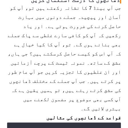
ڈھانچوں کا درست استعمال کریں
جب آپ بینڈ 7 کا نشانہ رکھتے ہیں تو، آپ کو
آسان اور پیچیدہ جملے دونوں میں مہارت
حاصل کرنے کی ضرورت ہوتی ہے۔ اور یاد
رکھیں کہ آپ کو کافی سارے غلطی سے پاک جملے
بھی بنانے ہوں گے۔ تو، آپ کا کیا خیال ہے
کہ آپ اس کو کیسے حاصل کرسکتے ہیں؟ جی ہاں،
مشق کے ساتھ۔ نمونہ ٹیسٹ کے پرچے آزمائیں
اور ان غلطیوں کا تجزیہ کریں جو آپ عام طور
پر کرتے ہیں۔ جب آپ جملے کے مختلف ڈھانچوں
کی مشق کرتے رہتے ہیں، تو ہمیں یقین ہے کہ
آپ کسی بھی موضوع پر مضمون لکھنے میں
بہتری لائیں گے۔
قواعد کے ڈھانچوں کی مثالیں