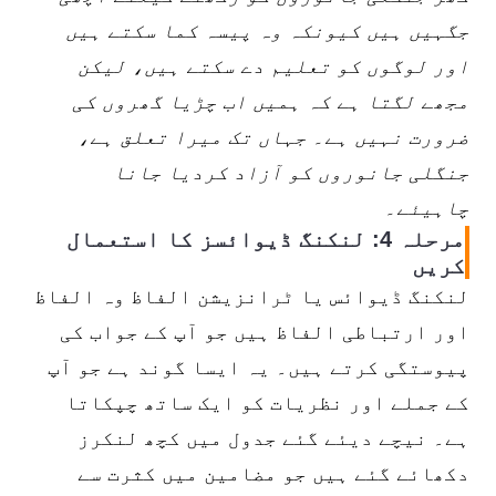
جگہیں ہیں کیونکہ وہ پیسہ کما سکتے ہیں
اور لوگوں کو تعلیم دے سکتے ہیں، لیکن
مجھے لگتا ہے کہ ہمیں اب چڑیا گھروں کی
ضرورت نہیں ہے۔ جہاں تک میرا تعلق ہے،
جنگلی جانوروں کو آزاد کردیا جانا
چاہیئے۔
مرحلہ 4: لنکنگ ڈیوائسز کا استعمال
کریں
لنکنگ ڈیوائس یا ٹرانزیشن الفاظ وہ الفاظ
اور ارتباطی الفاظ ہیں جو آپ کے جواب کی
پیوستگی کرتے ہیں۔ یہ ایسا گوند ہے جو آپ
کے جملے اور نظریات کو ایک ساتھ چپکاتا
ہے۔ نیچے دیئے گئے جدول میں کچھ لنکرز
دکھائے گئے ہیں جو مضامین میں کثرت سے