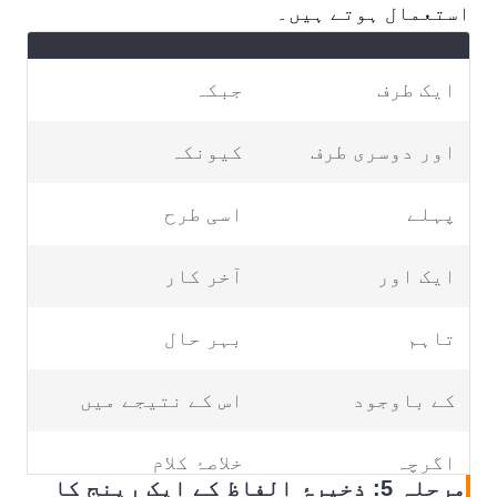
استعمال ہوتے ہیں۔
ایک طرف
جبکہ
اور دوسری طرف
کیونکہ
پہلے
اسی طرح
ایک اور
آخر کار
تاہم
بہر حال
کے باوجود
اس کے نتیجے میں
اگرچہ
خلاصۂ کلام
مرحلہ 5: ذخیرۂ الفاظ کے ایک رینج کا