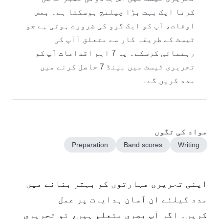
کرنا ایک بہت بڑا چیلنج ہوسکتا ہے۔ بعض
اوقات، آپ کو ایک گرو کی ضرورت ہوتی ہے جو
ٹیسٹ کے طریقہ کار سے متعلق آآپ کی
رہنمائی کرسکے۔ یہ 7 اہم اقدامات آپ کو
تحریری ٹیسٹ میں بینڈ 7 حاصل کرنے میں
مدد کریں گے۔
مواد کی تگوں
Preparation
Band scores
Writing
اپنی تحریری مہارتوں کو بہتر بنانے میں
مدد کیلئے ان آسان ہدایات پر عمل
کریں۔ اگر آپ بصری متعلم ہیں، تو تحریری