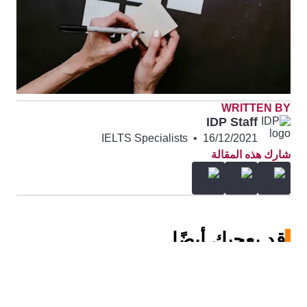
WRITTEN BY
IDP Staff
IELTS Specialists
•
16/12/2021
شارك هذه المقالة
قد يعجبك أيضًا...
كيفية حجز اختبار الآيلتس مع آي دي بي بنجاح