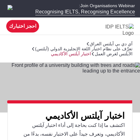
Join Organisations Webinar:
Recognising IELTS, Recognising Excellence
احجز اختبارك
آي دي بي آيلتس العراق
تعرَّف على نظام اختبار اللغة الإنجليزية الدولي (آيلتس)
الآيلتس لغرض العمل
اختبار آيلتس الأكاديمي
اختبار آيلتس الأكاديمي
اكتشف ما إذا كنت بحاجة إلى أداء اختبار آيلتس
الأكاديمي، وتعرف جيداً على الاختبار نفسه، بدءًا من