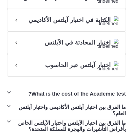
الكتابة في اختبار آيلتس الأكاديمي
اختبار المحادثة في الآيلتس
اختبار آيلتس عبر الحاسوب
What is the cost of the Academic test?
ما الفرق بين اختبار آيلتس الأكاديمي واختبار آيلتس
For updated fees and pricing, please visit the dedicated
العام؟
test centres
pages.
ما الفرق بين اختبار الآيلتس واختبار الآيلتس الخاص
إذا كنت تخطط للدراسة بالتعليم العالي أو تسعى للتسجيل
بأغراض التأشيرات والهجرة للمملكة المتحدة؟
المهني في دولة ناطقة بالإنجليزية، فقد تحتاج إلى أداء اختبار