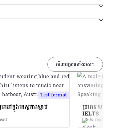
្គម។ ប្រសិនបើអ្នកមានគម្រោងទៅសិក្សានៅ
្រុក។
ាច្រើនដែលជាផ្នែកមួយនៃការវាយតម្លៃការធ្វើចំណាក
កាណាដា អូស្រ្តាលី ណូវែលសេឡង់ ចក្រភពអង់គ្លេស ឬ
្នកបានធ្វើតេស្ត IELTS សម្រាប់ UKVI នៅឯមជ្ឈ
ស្ថាប័នដែលអ្នកកំពុងដាក់ពាក្យ។ ពួកគេនឹងអាចផ្តល់
់ ការអាន និងការសរសេរ ដោយត្រូវធ្វើតេស្តការស្តាប់
ម្បងរបស់អ្នកក៏ដោយ អ្នកនៅតែត្រូវត្រៀមសម្រាប់
គាល់តេស្ត IELTS
ដើម្បីមើលថាតើលំដាប់ពិន្ទុណាដែល
រស្តាប់។ អាស្រ័យលើមណ្ឌលប្រឡង តេស្តការនិយាយអាច
មើលអត្ថបទទាំងអស់។
Test format
រនៅក្នុងតេស្តការស្តាប់
ប្រភេទសំណួរនៅក្នុងតេស្
IELTS
ead
30s read