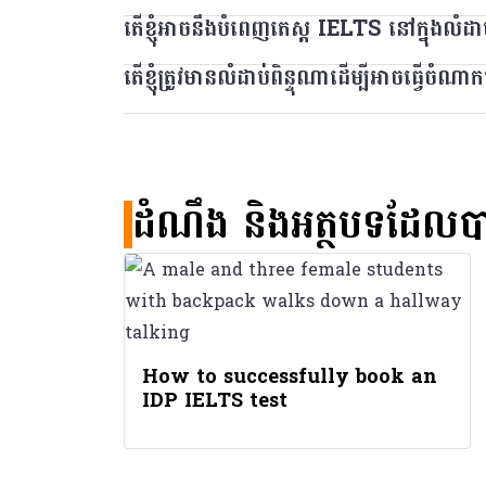
តេស្តប្រភេទ General Training មើលទៅលើសមត្ថភ
សម្រាប់ UKVI ត្រូវបានអនុម័តដោយក្រសួងមហាផ្ទៃន
តើខ្ញុំអាចនឹងបំពេញតេស្ត IELTS នៅក្នុងលំ
IELTS អាចជាតម្រូវការសម្រាប់ការចូលរៀនវគ្គសិក្សាដ
អនុវិទ្យាល័យ ចុះឈ្មោះចូលវគ្គបណ្តុះបណ្តាលវិជ្ជា
ប្រសិនបើអ្នកធ្វើតេស្ត IELTS សម្រាប់ UKVI ក្រដា
ស្រុករបស់ពួកគេ។ ប្រសិនបើអ្នកមិនច្បាស់ពីមូលហេតុដែ
សហរដ្ឋអាមេរិក អ្នកប្រហែលជាត្រូវធ្វើតេស្ត IE
តើខ្ញុំត្រូវមានលំដាប់ពិន្ទុណាដើម្បីអាចធ្វើ
ប្រសិនបើអ្នកប្រឡង IELTS ដែលធ្វើតេស្តតាមកុំព្យូទ័
មណ្ឌលធ្វើតេស្តដែលបានអនុម័ត។
ព័ត៌មានបន្ថែមទៀតរួមទាំងថាតើអ្នកនិយាយជាជនជាតិ
មុន ឬក្រោយបញ្ចប់ម៉ោងធ្វើតេស្ត។
លំដាប់ពិន្ទុដែលអ្នកត្រូវការដើម្បីធ្វើចំណាកស្រុកទ
ការធ្វើតេស្ត។
ប្រសិនបើអ្នកធ្វើតេស្ត IELTS ប្រឡងលើក្រដាស អ្
អ្នកត្រូវការ។
ធ្វើបាននៅថ្ងៃតែមួយ ឬរហូតដល់ 7 ថ្ងៃ អាចទាំងមុន 
ដំណឹង និងអត្ថបទដែលប
How to successfully book an
IDP IELTS test