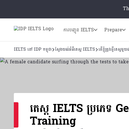
Th
ការបញ្ជូន IELTS
Prepare
IELTS នៅ IDP កម្ពុជា
ស្វែងយល់អំពីតេស្ត IELTS
តើខ្ញុំត្រូវធ្វើតេស្តម
តេស្ត IELTS ប្រភេទ G
Training