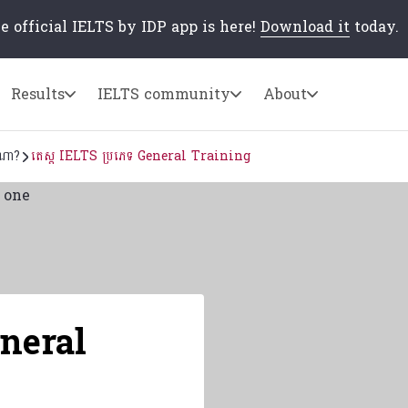
e official IELTS by IDP app is here!
Download it
today.
Results
IELTS community
About
ួយណា?
តេស្ត IELTS ប្រភេទ General Training
eneral