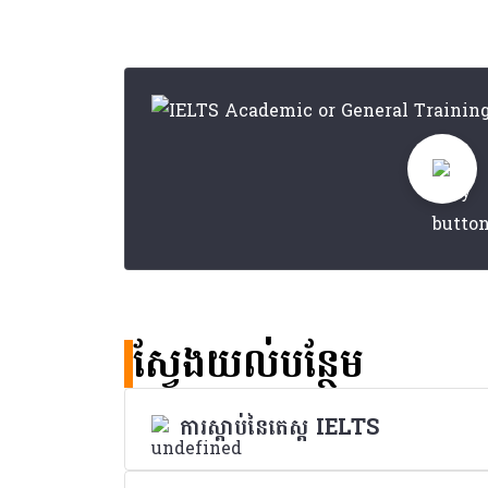
ស្វែងយល់បន្ថែម
ការស្តាប់នៃតេស្ត IELTS