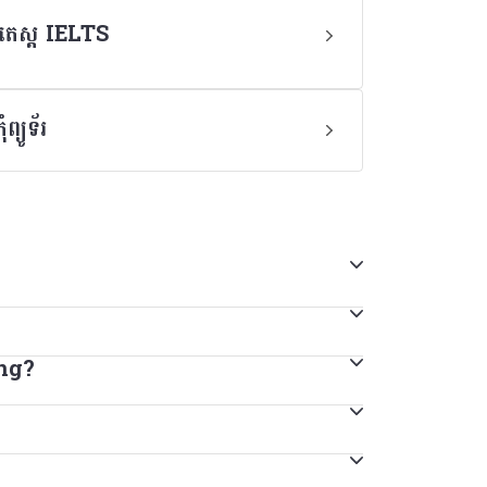
ៃតេស្ត IELTS
្យូទ័រ
accurate prices.
ing?
ផ្សេងគ្នា។ សម្រាប់ស្ថាប័នមួយចំនួនអាចទទួលយក
វទាក់ទងស្ថាប័នជាក់លាក់របស់អ្នកដើម្បីស្វែងយល់
គ្លេស អ្នកប្រហែលជាត្រូវប្រឡងតេស្ត IELTS
ការលំបាក។ ភាពខុសគ្នាតែមួយគត់នោះគឺតេស្ត IELTS