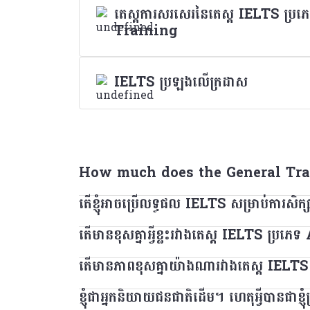
តេស្តការសរសេរនៃតេស្ត IELTS ប្រ
Training
IELTS ប្រឡងលើក្រដាស
How much does the General Trai
តើខ្ញុំអាចប្រើលទ្ធផល IELTS សម្រាប់ការសិក្
The General Training test costs app
តើមានខុសគ្នាអ្វីខ្លះរវាងតេស្ត IELTS ប
IELTS សម្រាប់ការសិក្សា និងតេស្តនៃការបណ្តុះប
លទ្ធផលតេស្តសម្រាប់ការសិក្សាជំនួសវគ្គបណ្តុះបណ្តា
តើមានភាពខុសគ្នាយ៉ាងណារវាងតេស្ត IELT
ប្រសិនបើអ្នកមានគម្រោងទៅសិក្សានៅគ្រឹះស្ថានឧត្ត
បន្ថែម។
ប្រភេទ ​Academic។
ខ្ញុំជាអ្នកនិយាយជនជាតិដើម។ ហេតុអ្វីបានជាខ្ញុំ
តេស្ត IELTS និងតេស្ត IELTS សម្រាប់ UKVI គឺជាត