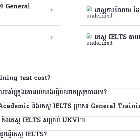
ភេទ General
តេស្តការនិយាយ ន
តេស្ត IELTS តាមកុំព
ning test cost?
សារបស់ខ្ញុំក្នុងគោលបំណងធ្វើចំណាកស្រុកបានទេ?
rox 180 USD. Check the
IELTS booking system
for 
្រភេទ ​Academic និងតេស្ត IELTS ប្រភេទ General Train
ណ្តាលទូទៅជាប្រភេទតេស្តដាច់ដោយឡែកពីរប្រភេទ សម្រាប់គោលបំណងពីរ
លទូទៅបាន ការសម្រេចចិត្តនេះអាស្រ័យលើស្ថាប័ននោះផ្ទាល់។ អ្នកនឹងត្រូ
S និងតេស្ត IELTS សម្រាប់ UKVI៕
មសិក្សា ឬស្វែងរកការចុះឈ្មោះជំនាញនៅក្នុងប្រទេសដែលនិយាយភាសាអង់
ត្រូវធ្វើតេស្ត IELTS?
េស្តតែមួយ បើនិយាយពីទម្រង់ ខ្លឹមសារ ការដាក់ពិន្ទុ និងកម្រិតនៃ