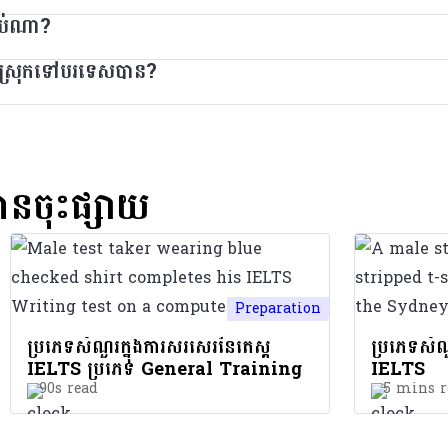
ាពប្រើប្រាស់ភាសាអង់គ្លេសរបស់អ្នកនៅក្នុងបរិយាកាសការងារ ឬសង
ៃចក្រភពអង់គ្លេសសម្រាប់គោលបំណងទៅធ្វើការ សិក្សា និងធ្វើចំណាកស
ដាប់ណា?
ែលអ្នកចង់រៀននៅក្នុងស្ថាប័នអប់រំ។ វាក៏ត្រូវបានប្រើនៅក្នុងប្រទេសជ
ជីវៈ ផ្លាស់ប្តូរទីលំនៅទៅធ្វើការនៅបរទេស ឬធ្វើចំណាកស្រុកទៅប្រទេស
សរបាយការណ៍តេស្តរបស់អ្នកនឹងខុសគ្នាបន្តិចបន្តួចដើម្បីបង្ហាញថា អ
លអ្នកត្រូវការធ្វើតេស្ត IELTS ឬអំពីពិន្ទុដែលអ្នកត្រូវការ សូមទាក់ទង
LTS ប្រភេទ General Training។
ចំណាកស្រុកទៅបរទេសបាន?
រ អ្នកនឹងធ្វើតេស្តតាមលំដាប់ដូចខាងក្រោមនៅថ្ងៃតែមួយ៖ តេស្តការស្តាប
ដើមត្រូវការបំពេញតេស្ត IELTS ដែរឬទេ។ ទោះបីភាសាអង់គ្លេសជាភាសាច
ៅប្រទេសជាក់លាក់មួយអាចខុសៗគ្នា។ ចូរពិនិត្យ
ទំព័រស្តីពីអ្នកដែលទទួលស្
នកត្រូវធ្វើតេស្តតាមលំដាប់ដូចខាងក្រោម៖ ការសរសេរ ការអាន និង កា
ឬក្រោយកាលបរិច្ឆេទធ្វើតេស្ត។
ានចុះផ្សាយ
Preparation
ប្រភេទសំណួរក្នុងការសរសេរនៃតេស្ត
ប្រភេទសំណួ
IELTS ប្រភេទ General Training
IELTS
90s read
5 mins r