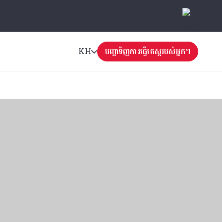
KH
បញ្ជាទិញការធ្វើតេស្តរបស់អ្នក។