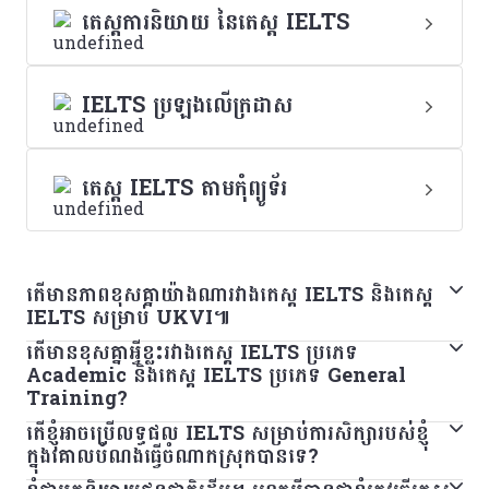
តេស្តការនិយាយ នៃតេស្ត IELTS
IELTS ប្រឡងលើក្រដាស
តេស្ត IELTS តាមកុំព្យូទ័រ
តើមានភាពខុសគ្នាយ៉ាងណារវាងតេស្ត IELTS និងតេស្ត
IELTS សម្រាប់ UKVI៕
តើមានខុសគ្នាអ្វីខ្លះរវាងតេស្ត IELTS ប្រភេទ ​
តេស្ត IELTS និងតេស្ត IELTS សម្រាប់ UKVI គឺជាតេស្តតែមួយ
Academic និងតេស្ត IELTS ប្រភេទ General
បើនិយាយពីទម្រង់ ខ្លឹមសារ ការដាក់ពិន្ទុ និងកម្រិតនៃការលំបាក។ ភាព
Training?
ខុសគ្នាតែមួយគត់នោះគឺតេស្ត IELTS សម្រាប់ UKVI ត្រូវបាន
តើខ្ញុំអាចប្រើលទ្ធផល IELTS សម្រាប់ការសិក្សារបស់ខ្ញុំ
ប្រសិនបើអ្នកមានគម្រោងទៅសិក្សានៅគ្រឹះស្ថានឧត្តមសិក្សា ឬស្វែងរក
អនុម័តដោយក្រសួងមហាផ្ទៃនៃចក្រភពអង់គ្លេសសម្រាប់គោលបំណង
ក្នុងគោលបំណងធ្វើចំណាកស្រុកបានទេ?
ការចុះឈ្មោះជំនាញនៅក្នុងប្រទេសដែលនិយាយភាសាអង់គ្លេស អ្នក
ទៅធ្វើការ សិក្សា និងធ្វើចំណាកស្រុក។