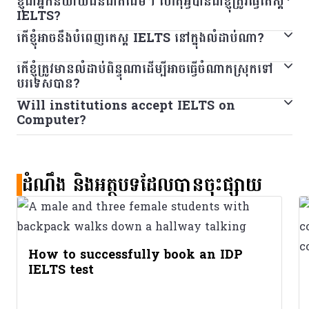
ខ្ញុំជាអ្នកនិយាយជនជាតិដើម។ ហេតុអ្វីបានជាខ្ញុំត្រូវធ្វើតេស្ត
IELTS សម្រាប់ការសិក្សា និងតេស្តនៃការបណ្តុះបណ្តាលទូទៅជា
ប្រហែលជាត្រូវប្រឡងតេស្ត IELTS ប្រភេទ ​Academic។
ប្រសិនបើអ្នកធ្វើតេស្ត IELTS សម្រាប់ UKVI ក្រដាសរបាយការណ៍
IELTS?
ប្រភេទតេស្តដាច់ដោយឡែកពីរប្រភេទ សម្រាប់គោលបំណងពីរផ្សេង
តេស្តប្រភេទ General Training មើលទៅលើសមត្ថភាពប្រើ
តេស្តរបស់អ្នកនឹងខុសគ្នាបន្តិចបន្តួចដើម្បីបង្ហាញថា អ្នកបានធ្វើតេស្ត
តើខ្ញុំអាចនឹងបំពេញតេស្ត IELTS នៅក្នុងលំដាប់ណា?
IELTS អាចជាតម្រូវការសម្រាប់ការចូលរៀនវគ្គសិក្សាដែលអ្នកចង់
គ្នា។ សម្រាប់ស្ថាប័នមួយចំនួនអាចទទួលយកលទ្ធផលតេស្តសម្រាប់ការ
ប្រាស់ភាសាអង់គ្លេសរបស់អ្នកនៅក្នុងបរិយាកាសការងារ ឬសង្គម។
IELTS សម្រាប់ UKVI នៅឯមជ្ឈមណ្ឌលធ្វើតេស្តដែលបាន
រៀននៅក្នុងស្ថាប័នអប់រំ។ វាក៏ត្រូវបានប្រើនៅក្នុងប្រទេសជាច្រើនដែល
សិក្សាជំនួសវគ្គបណ្តុះបណ្តាលទូទៅបាន ការសម្រេចចិត្តនេះ
ប្រសិនបើអ្នកមានគម្រោងទៅសិក្សានៅអនុវិទ្យាល័យ ចុះឈ្មោះចូល
តើខ្ញុំត្រូវមានលំដាប់ពិន្ទុណាដើម្បីអាចធ្វើចំណាកស្រុកទៅ
អនុម័ត។
ប្រសិនបើអ្នកប្រឡង IELTS ដែលធ្វើតេស្តតាមកុំព្យូទ័រ អ្នកនឹងធ្វើតេ
ជាផ្នែកមួយនៃការវាយតម្លៃការធ្វើចំណាកស្រុករបស់ពួកគេ។ ប្រសិនបើ
អាស្រ័យលើស្ថាប័ននោះផ្ទាល់។ អ្នកនឹងត្រូវទាក់ទងស្ថាប័នជាក់លាក់
វគ្គបណ្តុះបណ្តាលវិជ្ជាជីវៈ ផ្លាស់ប្តូរទីលំនៅទៅធ្វើការនៅបរទេស ឬធ្វើ
បរទេសបាន?
ស្តតាមលំដាប់ដូចខាងក្រោមនៅថ្ងៃតែមួយ៖ តេស្តការស្តាប់ ការអាន
អ្នកមិនច្បាស់ពីមូលហេតុដែលអ្នកត្រូវការធ្វើតេស្ត IELTS ឬអំពីពិន្ទុ
របស់អ្នកដើម្បីស្វែងយល់បន្ថែម។
ចំណាកស្រុកទៅប្រទេសកាណាដា អូស្រ្តាលី ណូវែលសេឡង់ ចក្រភព
Will institutions accept IELTS on
លំដាប់ពិន្ទុដែលអ្នកត្រូវការដើម្បីធ្វើចំណាកស្រុកទៅប្រទេសជាក់លាក់
និងការសរសេរ ដោយត្រូវធ្វើតេស្តការស្តាប់មុន ឬក្រោយបញ្ចប់ម៉ោងធ្វើ
ដែលអ្នកត្រូវការ សូមទាក់ទងស្ថាប័នដែលអ្នកកំពុងដាក់ពាក្យ។ ពួកគេ
Computer?
អង់គ្លេស ឬសហរដ្ឋអាមេរិក អ្នកប្រហែលជាត្រូវធ្វើតេស្ត IELTS
មួយអាចខុសៗគ្នា។ ចូរពិនិត្យ
ទំព័រស្តីពីអ្នកដែលទទួលស្គាល់តេស្ត
តេស្ត។
នឹងអាចផ្តល់ព័ត៌មានបន្ថែមទៀតរួមទាំងថាតើអ្នកនិយាយជាជនជាតិដើម
ប្រភេទ General Training។
Yes. IELTS on Computer is accepted worldwide
IELTS
ដើម្បីមើលថាតើលំដាប់ពិន្ទុណាដែលអ្នកត្រូវការ។
ប្រសិនបើអ្នកធ្វើតេស្ត IELTS ប្រឡងលើក្រដាស អ្នកត្រូវធ្វើតេស្តតាម
ត្រូវការបំពេញតេស្ត IELTS ដែរឬទេ។ ទោះបីភាសាអង់គ្លេសជាភាសា
by universities, employers, and government
លំដាប់ដូចខាងក្រោម៖ ការសរសេរ ការអាន និង ការស្តាប់។
ចម្បងរបស់អ្នកក៏ដោយ អ្នកនៅតែត្រូវត្រៀមសម្រាប់ការធ្វើតេស្ត។
ដំណឹង និងអត្ថបទដែលបានចុះផ្សាយ
authorities, the same as the former paper-based
អាស្រ័យលើមណ្ឌលប្រឡង តេស្តការនិយាយអាចធ្វើបាននៅថ្ងៃតែមួយ
IELTS test.
ឬរហូតដល់ 7 ថ្ងៃ អាចទាំងមុន ឬក្រោយកាលបរិច្ឆេទធ្វើតេស្ត។
How to successfully book an IDP
IELTS test