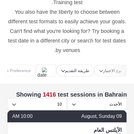
Training test.
You also have the liberty to choose between
different test formats to easily achieve your goals.
Can't find what you're looking for? Try booking a
test date in a different city or search for test dates
by venues.
نوع الاختبار
طريقة التقديم
Time Preference
Showing
1416
test sessions
in Bahrain
الأحدث
10
10:00 AM
August
, Sunday
09
الآيلتس العام