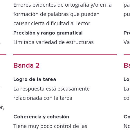
Errores evidentes de ortografía y/o en la
pa
formación de palabras que pueden
pu
causar cierta dificultad al lector
Precisión y rango gramatical
Pr
,
Limitada variedad de estructuras
Va
Intenta utilizar oraciones complejas, pero
mu
/o
con menos precisión que en oraciones
Al
Banda 2
B
s
simples
pr
Errores gramaticales frecuentes y uso de
su
Logro de la tarea
Lo
r
puntuación incorrectos; los errores
La respuesta está escasamente
La
pueden causar cierta dificultad al lector
relacionada con la tarea
co
s
r,
 de
Coherencia y cohesión
Co
Tiene muy poco control de las
No