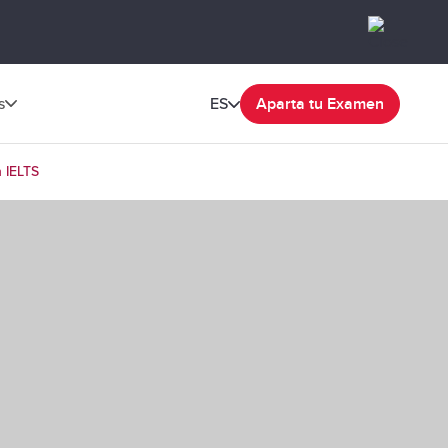
s
ES
Aparta tu Examen
 IELTS