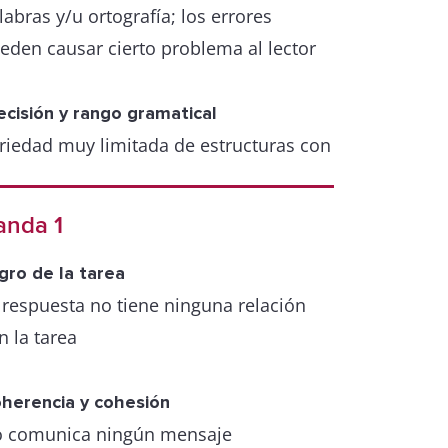
labras y/u ortografía; los errores
eden causar cierto problema al lector
ecisión y rango gramatical
riedad muy limitada de estructuras con
y poco uso de cláusulas subordinadas
gunas estructuras son exactas, pero
anda 1
edominan los errores, la puntuación
ele estar utilizada de forma incorrecta
gro de la tarea
 respuesta no tiene ninguna relación
n la tarea
herencia y cohesión
 comunica ningún mensaje