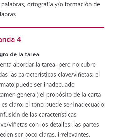
 palabras, ortografía y/o formación de
labras
ecisión y rango grammatical
anda 4
riedad de estructuras complejas
oducción frecuente de oraciones sin
gro de la tarea
rores
tenta abordar la tarea, pero no cubre
en control gramatical y de puntuación,
das las características clave/viñetas; el
ro con algunos errores
rmato puede ser inadecuado
xamen general) el propósito de la carta
 es claro; el tono puede ser inadecuado
nfusión de las características
ave/viñetas con los detalles; las partes
eden ser poco claras, irrelevantes,