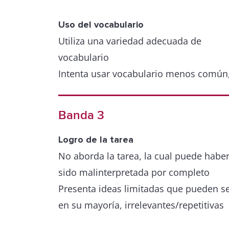
Uso del vocabulario
Utiliza una variedad adecuada de
vocabulario
Intenta usar vocabulario menos común
pero con cierta inexactitud
Comete algunos errores de ortografía y
Banda 3
en la formación de palabras, pero esto
no dificultan la comunicación
Logro de la tarea
No aborda la tarea, la cual puede habe
sido malinterpretada por completo
Precisión y rango grammatical
Combina oraciones simples y compleja
Presenta ideas limitadas que pueden se
Comete algunos errores gramaticales y
en su mayoría, irrelevantes/repetitivas
puntuación, pero estos casi nunca