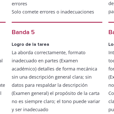
de
errores
pa
Solo comete errores o inadecuaciones
muy ocasionalmente
Pr
Banda 5
B
Va
Pr
Logro de la tarea
Lo
La aborda correctamente, formato
er
In
al
inadecuado en partes (Examen
Bu
to
académico) detalles de forma mecánica
pe
fo
sin una descripción general clara; sin
(E
nte
datos para respaldar la descripción
no
l
(Examen general) el propósito de la carta
Co
no es siempre claro; el tono puede variar
cl
y ser inadecuado
pu