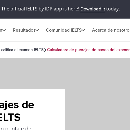
The official IELTS by IDP app is here!
today.
Download it
ón
Resultados
Comunidad IELTS
Acerca de nosotro
califica el examen IELTS
Calculadora de puntajes de banda del examen
ajes de
ELTS
un puntaje de