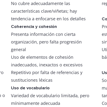
No cubre adecuadamente las
re
características clave/viñetas; hay
tendencia a enfocarse en los detalles
Co
Pr
Coherencia y cohesión
Presenta información con cierta
es
organización, pero falta progresión
si
general
Ut
Uso de elementos de cohesión
bá
inadecuados, inexactos o excesivos
ro
Repetitivo por falta de referencias y
Us
sustituciones léxicas
So
ma
Uso de vocabulario
o o
Variedad de vocabulario limitada, pero
ta
mínimamente adecuada
Co