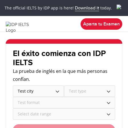
The official IELTS by IDP app is here!
Download it
today.
Aparta tu Examen
El éxito comienza con IDP
IELTS
La prueba de inglés en la que más personas
confían.
Test city
Test type
Test format
Select date range