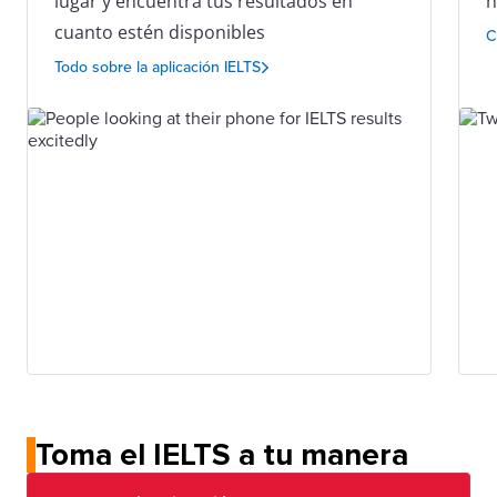
lugar y encuentra tus resultados en
h
cuanto estén disponibles
C
Todo sobre la aplicación IELTS
Toma el IELTS a tu manera