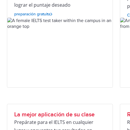
lograr el puntaje deseado
p
preparación gratuita
C
La mejor aplicación de su clase
R
Prepárate para el IELTS en cualquier
R