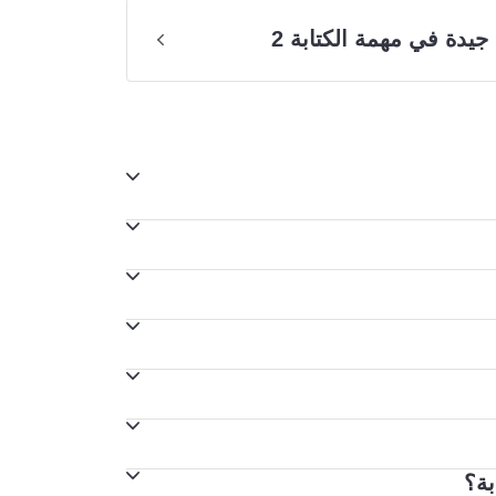
يدة في مهمة الكتابة 2
ح الاختبار كتابتك بناءً على أربعة معايير
 القراءة ثم الكتابة، ويتم أداء اختبار
الأخبار والمقالات
كس قدرات اللغة الإنجليزية الحقيقية لدى كل
لممارسة والتحضير. راجع أدوات التحضير
.
 يعني أنك ستحصل على درجات أكثر. الأهم من
نجليزية لنقل المعلومات والتعبير عن الأفكار.
يب الجمل.
روفًا كبيرة في قسم الكتابة في الاختبار،