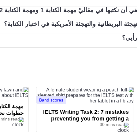
ويمكن للممتحن أن يرى بدايات ونهايات الجمل التي تصيغها.
ها في مقاليّ مهمة الكتابة 1 ومهمة الكتابة 2؟
ة البريطانية والتهجئة الأمريكية في اختبار الكتابة؟
رأيي؟
إنجليزية الأمريكية. إذا استخدمت كليهما في الجملة نفسها، فلن
يلتس في الكتابة فكرة جيدة. ومن الأفضل استخدام عبارات كامل
Band scores
IELTS Writing Task 2: 7 mistakes
خطوات نحو ال
preventing you from getting a
 mins read
30 mins read
band 7