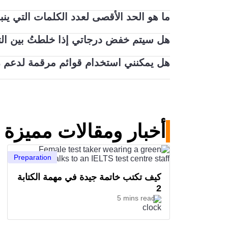
فتأكد من صحة علامات الترقيم التي تستخدمها، 
ما هو الحد الأقصى لعدد الكلمات التي ينبغي أن نكتب
كمثال إن أردت ذلك.
هل سيتم خفض درجاتي إذا خلطتُ بين التهجئ
1 و280 كلمة للمهمة 2، وذلك طالما أن لديك الوقت الكافي للعودة ومراجعة عملك.
هل يمكنني استخدام قوائم مرقمة لدعم 
لا. يمكنك استخدام الإنجليزية البريطانية أو ال
لا يعد استخدام القوائم المرقمة في اختبار الآ
في الكتابة.
أخبار ومقالات مميزة
Preparation
كيف تكتب خاتمة جيدة في مهمة الكتابة
2
5 mins read