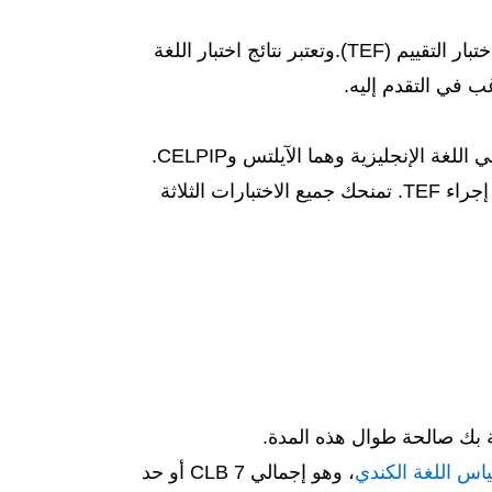
اختبارات اللغة المتاحة للهجرة إلى كندا هي الآيلتس وبرنامج مؤشر إتقان اللغة الإنجليزية الكندي (CELPIP) واختبار التقييم (TEF).وتعتبر نتائج اختبار اللغة
ب في التقدم إليه.
يجب عليك تقديم نتائج اختبار اللغة عن طريق أداء اختبار معترف به. تثق IRCC في اثنان من موفري الاختبار في اللغة الإنجليزية وهما الآيلتس وCELPIP.
يمكنك أيضاً إجراء اختبار لغتك باللغة الفرنسية إذا كنت بحاجة لذلك (أو تريد ذلك). وفي هذه الحالة، يجب عليك إجراء TEF. تمنحك جميع الاختبارات الثلاثة
اس اللغة الكندي
، وهو إجمالي CLB 7 أو حد