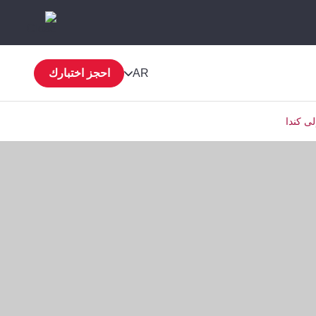
AR
احجز اختبارك
لى كندا