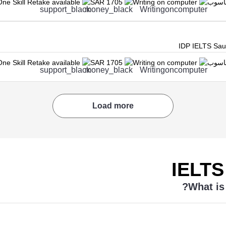
حاسوب
Writing on computer
SAR 1705
One Skill Retake available
IDP IELTS Saud
حاسوب
Writing on computer
SAR 1705
One Skill Retake available
Load more
IELTS 
What is 