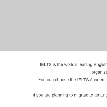
IELTS is the world's leading Englis
organiza
You can choose the IELTS Academic t
If you are planning to migrate to an En