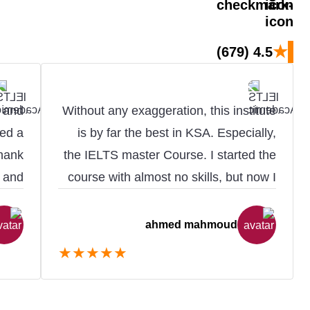
★
(679)
4.5
r and
Without any exaggeration, this institute
ned a
is by far the best in KSA. Especially,
Thank
the IELTS master Course. I started the
, and
course with almost no skills, but now I
ent.
feel much more confident in both
writing and speaking. I must also thank
ahmed mahmoud
the teachers of this institute for every
★
★
★
★
★
single moment they dedicated to us.
They made English so easy to
understand and speak. Mainly, Mr.