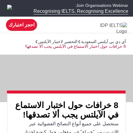
Join Organisations Webinar:
Recognising IELTS, Recognising Excellence
احجز اختبارك
آي دي بي آيلتس السعودية
التحضير لاختبار الآيلتس
8 خرافات حول اختبار الاستماع في الآيلتس يجب ألا تصدقها!
8 خرافات حول اختبار الاستماع
في الآيلتس يجب ألا تصدقها!
ستحصل على جميع أنواع النصائح العشوائية عبر
الإنترنت من "خبراء" غير مؤهلين حول كيفية اجتياز