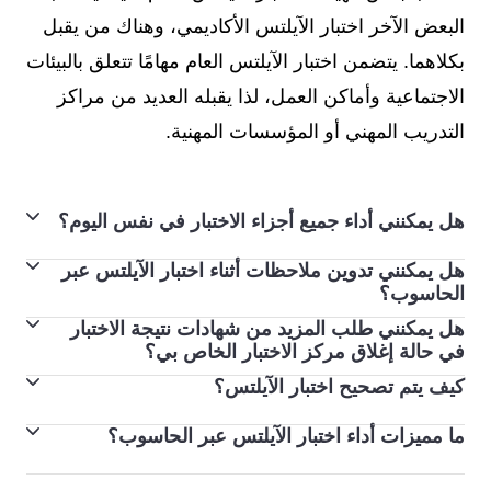
البعض الآخر اختبار الآيلتس الأكاديمي، وهناك من يقبل
بكلاهما. يتضمن اختبار الآيلتس العام مهامًا تتعلق بالبيئات
الاجتماعية وأماكن العمل، لذا يقبله العديد من مراكز
التدريب المهني أو المؤسسات المهنية.
هل يمكنني أداء جميع أجزاء الاختبار في نفس اليوم؟
هل يمكنني تدوين ملاحظات أثناء اختبار الآيلتس عبر
يتم استكمال أجزاء الاستماع والقراءة والكتابة من الاختبار
الحاسوب؟
مباشرة واحدًا تلو الآخر في نفس اليوم. في بعض مراكز
هل يمكنني طلب المزيد من شهادات نتيجة الاختبار
نعم. يوفر اختبار الآيلتس عبر الحاسوب خاصية لتدوين
الاختبار، سوف تؤدي اختبار المحادثة في نفس اليوم، أو في
في حالة إغلاق مركز الاختبار الخاص بي؟
الملاحظات وتمييزها. يمكنك تجربة هذه الخصائص في اختبارات
غضون 7 أيام قبل أو بعد تاريخ الاختبار.
كيف يتم تصحيح اختبار الآيلتس؟
يمكنك طلب نسخ إضافية من شهادات نتيجة الاختبار خلال
التعريف هنا. يمكنك أيضًا كتابة ملاحظات على ورقة بيانات
إذا كنت تؤدي اختبار الآيلتس عبر الحاسوب، فستؤدي اختبار
عامين من أدائك لاختبار الآيلتس، وذلك بحد أقصى يصل إلى 5
تسجيل الدخول التي تتسلمها في بداية الاختبار.
المحادثة في نفس اليوم، إما قبل أو بعد الأجزاء الثلاثة الأخرى
ما مميزات أداء اختبار الآيلتس عبر الحاسوب؟
يستخدم اختبار الآيلتس نظامًا مكونًا من 9 درجات لقياس
نسخ من مركز الاختبار الذي أدَّيت فيه اختبار الآيلتس. لن يتم
من الاختبار.
درجات الاختبار وتسجيلها في الشهادة بطريقة متسقة. أداؤك
إرسال هذه النسخ إليك، ولكن يمكن إرسالها إلى الجامعات
يحتوي اختبار الآيلتس عبر الحاسوب على زر مساعدة