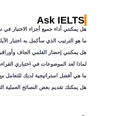
Ask IELTS
هل يمكنني أداء جميع أجزاء الاختبار في 
ما هو الترتيب الذي سأكمل به اختبار الآي
يتم استكمال أجزاء الاستماع والقراءة والكتابة
نفس اليوم، أو في غضون 7 أيام قبل أو بعد تاريخ الاختبار.
هل يمكنني إحضار القلمي الجاف وأوراقي 
إذا كنت تؤدي اختبار الآيلتس عبر الحاسوب، فستقو
إذا كنت تؤدي اختبار الآيلتس عبر الحاسوب، فستؤ
المحادثة قبل جلسة الاختبار هذه أو بعدها.
لماذا تُعد الموضوعات في اختباري القراءة 
لن تتمكن من إحضار أوراقك الخاصة إلى الاختبا
ستحصل على أوراق في اختبار المحادثة لتساعد
ما هي أفضل استراتيجية لديك للتعامل مع 
يتم وضع كل اختبار آيلتس واختباره بعناية لضم
مؤدي اختبار آيلتس على نتيجته، وهذا ما يجعلنا
هل يمكنك تقديم بعض النصائح العملية الت
يمكن أن يعتمد ذلك على نوع السؤال، لكن عليك أن
الخاصة بنا للحصول على الإرشادات والنصائح بح
للحصول على فكرة سريعة عن المقالة ومعناها ا
حاول إلقاء نظرة سريعة على النص كاملًا وركِّز
المقالة. تذكر أيضًا أن معرفتك للمزيد من الك