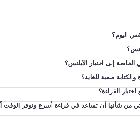
نفس اليوم؟
لتس؟
 من الاختبار مباشرة واحدًا تلو الآخر في نفس اليوم. في بعض م
الخاصة إلى اختبار الآيلتس؟
م بإكمال الاختبارات بالترتيب التالي في نفس اليوم: الاستماع ثم
دي اختبار المحادثة في نفس اليوم، إما قبل أو بعد الأجزاء الثلا
والكتابة صعبة للغاية؟
ر لأسباب أمنية. إذا كنت تؤدي اختبار الآيلتس عبر الحاسوب، 
ك في ترتيب أفكارك أثناء تحدثك مع الممتحِن.
اختبار القراءة؟
ان مستوى ثابت من الصعوبة في جميع نسخ الاختبار. نريد أن تنع
 نتيح العديد من الأدوات المجانية والمدفوعة لمساعدتك على ا
ي من شأنها أن تساعد في قراءة أسرع وتوفر الوقت أثنا
 تفكر أيضًا في القراءة السريعة والقراءة بتمعن. أولاً، انظر إ
يث يمكنك أن تكون مستعدًا قدر الإمكان من أجل تاريخ الاختبار
لعام. ثم انظر إلى الكلمات الرئيسية الواردة في الأسئلة لت
 في المحتوى على الأسماء والأفعال.
لمات سيسهل عليك القراءة.