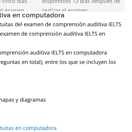
a cinco días
disponibles 13 días después de
el examen.
realizar el examen.
itiva en computadora
tuitas del examen de comprensión auditiva IELTS
una
Busque el ícono de una hoja
l examen de comprensión auditiva IELTS en
rvar el
de papel al reservar el examen.
comprensión auditiva IELTS en computadora
eguntas en total), entre los que se incluyen los
 días a la
Exámenes hasta 48 días al año
al día.
(jueves y sábados).
 mapas y diagramas
atuitas en computadora