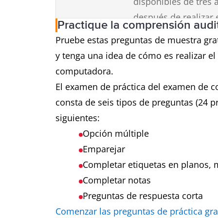
disponibles de tres 
después de realizar 
Practique la comprensión aud
Pruebe estas preguntas de muestra gra
Reserva
Busque el ícono de 
y tenga una idea de cómo es realizar e
computadora al rese
computadora.
examen.
El examen de práctica del examen de 
consta de seis tipos de preguntas (24 pr
Disponibilidad
Exámenes hasta siete
siguientes:
del examen
semana y tres veces 
Opción múltiple
Emparejar
Completar etiquetas en planos,
Completar notas
Preguntas de respuesta corta
Comenzar las preguntas de práctica gr