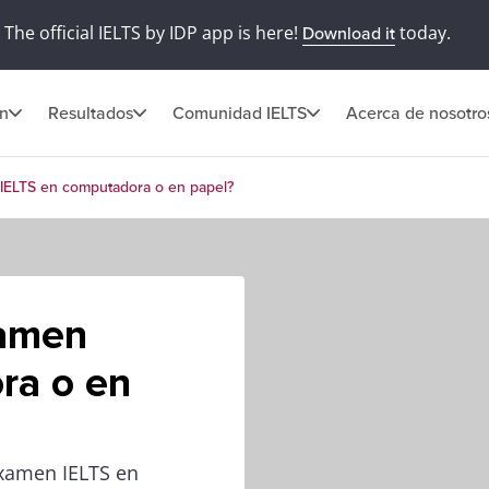
The official IELTS by IDP app is here!
today.
Download it
ón
Resultados
Comunidad IELTS
Acerca de nosotro
 IELTS en computadora o en papel?
xamen
ra o en
 examen IELTS en