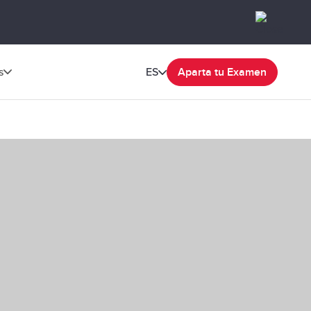
s
ES
Aparta tu Examen