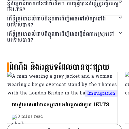
ខ្ញុំជាអ្នកនិយាយជនជាតិដើម។ ហេតុអ្វីបានជាខ្ញុំត្រូវធ្វើតេស្ត
មិនមានដែនកំណត់លើចំនួនដងដែលអ្នកអាចធ្វើតេស្ត IELTS ឡើង
in Cambodia are now delivered as IELTS on
IELTS?
វិញទេ។ យើងណែនាំឱ្យអ្នកធ្វើការសិក្សា និងការត្រៀមបន្ថែម មុនពេល
Computer.
តើខ្ញុំត្រូវមានលំដាប់ពិន្ទុណាដើម្បីអាចទៅសិក្សានៅឯ
IELTS អាចជាតម្រូវការសម្រាប់ការចូលរៀនវគ្គសិក្សាដែលអ្នកចង់
ធ្វើតេស្ត IELTS ម្តងទៀត។ មជ្ឈមណ្ឌលធ្វើតេស្តខ្លះផ្តល់វគ្គត្រៀម
បរទេសបាន?
រៀននៅក្នុងស្ថាប័នអប់រំ។ វាក៏ត្រូវបានប្រើនៅក្នុងប្រទេសជាច្រើនដែល
និងថ្នាក់ភាសា។ សម្រាប់ព័ត៌មានបន្ថែម សូមទាក់ទងមជ្ឈមណ្ឌលធ្វើ
តើខ្ញុំត្រូវមានលំដាប់ពិន្ទុណាដើម្បីអាចធ្វើចំណាកស្រុកទៅ
លំដាប់ពិន្ទុដែលអ្នកត្រូវការដើម្បីទៅសិក្សានៅបរទេសត្រូវបានកំណត់
ជាផ្នែកមួយនៃការវាយតម្លៃការធ្វើចំណាកស្រុករបស់ពួកគេ។ ប្រសិនបើ
តេស្តក្នុងតំបន់របស់អ្នក។
បរទេសបាន?
ដោយស្ថាប័នដែលអ្នកកំពុងដាក់ពាក្យ និងមិនមែនដោយ IELTS ទេ។
អ្នកមិនច្បាស់ពីមូលហេតុដែលអ្នកត្រូវការធ្វើតេស្ត IELTS ឬអំពីពិន្ទុ
លំដាប់ពិន្ទុដែលអ្នកត្រូវការដើម្បីធ្វើចំណាកស្រុកទៅប្រទេសជាក់លាក់
ពិន្ទុដែលត្រូវការដើម្បីដាក់ពាក្យសុំចូលវគ្គសិក្សាអាចខុសៗគ្នា
ដែលអ្នកត្រូវការ សូមទាក់ទងស្ថាប័នដែលអ្នកកំពុងដាក់ពាក្យ។ ពួកគេ
មួយអាចខុសៗគ្នា។ ចូរពិនិត្យ
ទំព័រស្តីពីអ្នកដែលទទួលស្គាល់តេស្ត
អាស្រ័យលើវគ្គសិក្សារបស់ស្ថាប័នដែលអ្នកចង់ដាក់ពាក្យទៅ។
នឹងអាចផ្តល់ព័ត៌មានបន្ថែមទៀតរួមទាំងថាតើអ្នកនិយាយជាជនជាតិដើម
ដំណឹង និងអត្ថបទដែលបានចុះផ្សាយ
IELTS
ដើម្បីមើលថាតើលំដាប់ពិន្ទុណាដែលអ្នកត្រូវការ។
ប្រសិនបើអ្នកមិនប្រាកដថា តើអ្នកត្រូវការលំដាប់ពិន្ទុណាមួយដើម្បីអាច
ត្រូវការបំពេញតេស្ត IELTS ដែរឬទេ។ ទោះបីភាសាអង់គ្លេសជាភាសា
ដាក់ពាក្យចូលរៀនក្នុងវគ្គសិក្សាដែលអ្នកចង់រៀន សូមចូលមើល
ទំព័រ
ចម្បងរបស់អ្នកក៏ដោយ អ្នកនៅតែត្រូវត្រៀមសម្រាប់ការធ្វើតេស្ត។
ស្តីពីស្ថាប័នដែលទទួលស្គាល់តេស្ត IELTS
ឆែកពីរដងជាមួយស្ថាប័ន
ដែលអ្នកចង់ដាក់ពាក្យទៅ។
Immigration
ការផ្លាស់ទីទៅកាន់ចក្រភពអង់គ្លេសជាមួយ IELTS
30 mins read