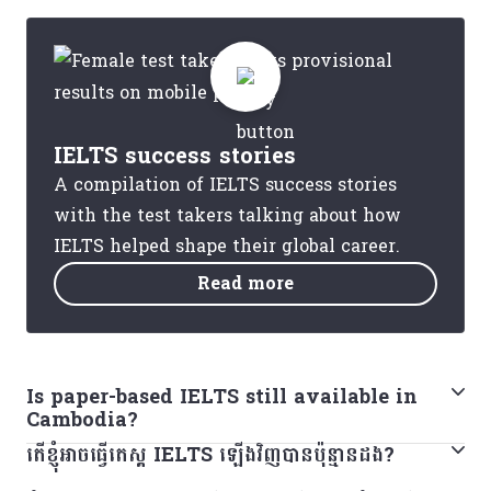
IELTS success stories
A compilation of IELTS success stories
with the test takers talking about how
IELTS helped shape their global career.
Read more
Is paper-based IELTS still available in
Cambodia?
តើខ្ញុំអាចធ្វើតេស្ត IELTS ឡើងវិញបានប៉ុន្មានដង?
No. Paper-based IELTS is no longer available in
Cambodia from 1 February 2026. All IELTS tests