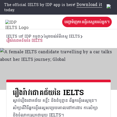
Download it
The official IELTS by IDP app is here!
today.
បញ្ជាទិញការធ្វើតេស្តរបស់អ្នក។
IELTS នៅ IDP កម្ពុជា
ស្វែងយល់អំពីតេស្ត IELTS
រឿងរ៉ាវជោគជ័យនៃ IELTS
រឿងរ៉ាវជោគជ័យនៃ IELTS
ស្តាប់រឿងជោគជ័យ គន្លឹះ និងដំបូន្មាន ពីអ្នកធ្វើតេស្តមុន។
សិក្សាពីវិធីអ្នកធ្វើតេស្តសម្រេចគោលដៅការងារ ការសិក្សា
និងចំណាកស្រុកជាមួយ IELTS។