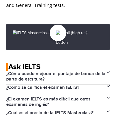
and General Training tests.
Ask IELTS
¿Cómo puedo mejorar el puntaje de banda de la
parte de escritura?
¿Cómo se califica el examen IELTS?
Antes del día del examen, lea detenidamente los
criterios de evaluación que se usan para la parte de
¿El examen IELTS es más difícil que otros
IELTS utiliza un sistema de puntajes de 9 bandas
escritura de los exámenes IELTS académico e IELTS
exámenes de inglés?
para medir e informar los puntajes de los exámenes
general. El examinador evaluará la Tarea de
¿Cuál es el precio de la IELTS Masterclass?
Miles de instituciones educativas, empleadores y
de una manera consistente. Reciba puntajes de