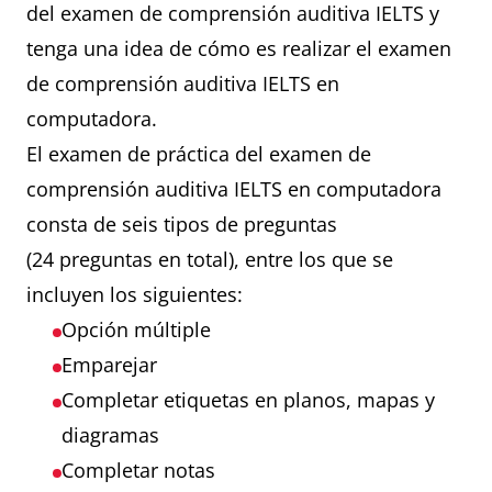
del examen de comprensión auditiva IELTS y
tenga una idea de cómo es realizar el examen
de comprensión auditiva IELTS en
computadora.
El examen de práctica del examen de
comprensión auditiva IELTS en computadora
consta de seis tipos de preguntas
(24 preguntas en total), entre los que se
incluyen los siguientes:
Opción múltiple
Emparejar
Completar etiquetas en planos, mapas y
diagramas
Completar notas