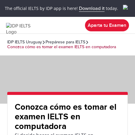
The official IELTS by IDP app is here!
Download it
today.
Aparta tu Examen
IDP IELTS Uruguay
Prepárese para IELTS
Conozca cómo es tomar el examen IELTS en computadora
Conozca cómo es tomar el
examen IELTS en
computadora