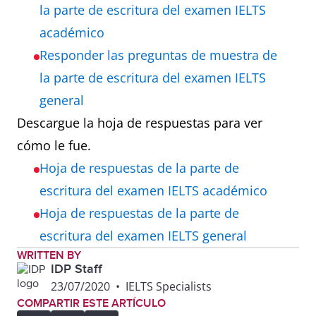
la parte de escritura del examen IELTS
académico
Responder las preguntas de muestra de
la parte de escritura del examen IELTS
general
Descargue la hoja de respuestas para ver
cómo le fue.
Hoja de respuestas de la parte de
escritura del examen IELTS académico
Hoja de respuestas de la parte de
escritura del examen IELTS general
WRITTEN BY
IDP Staff
23/07/2020
•
IELTS Specialists
COMPARTIR ESTE ARTÍCULO