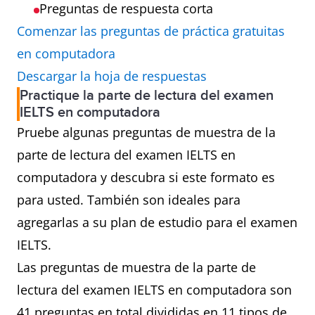
Preguntas de respuesta corta
Comenzar las preguntas de práctica gratuitas
en computadora
Descargar la hoja de respuestas
Practique la parte de lectura del examen
IELTS en computadora
Pruebe algunas preguntas de muestra de la
parte de lectura del examen IELTS en
computadora y descubra si este formato es
para usted. También son ideales para
agregarlas a su plan de estudio para el examen
IELTS.
Las preguntas de muestra de la parte de
lectura del examen IELTS en computadora son
41 preguntas en total divididas en 11 tipos de