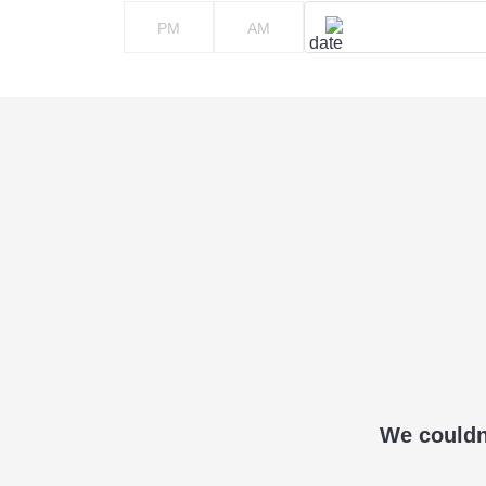
PM
AM
We couldn'