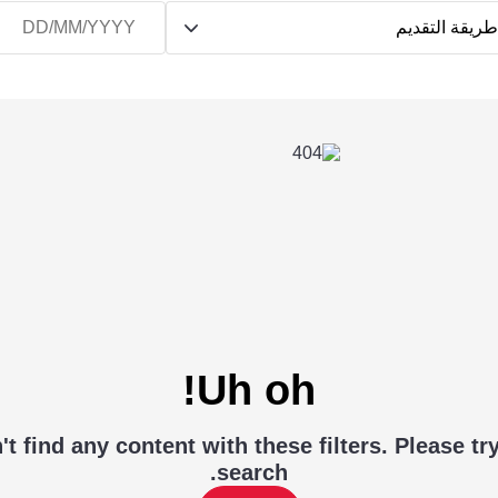
ريقة التقديم
Uh oh!
t find any content with these filters. Please tr
search.