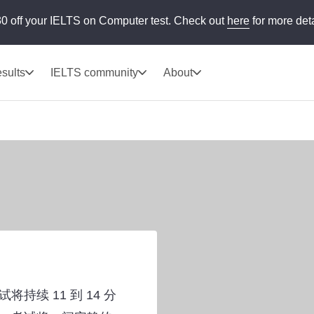
0 off your IELTS on Computer test. Check out
here
for more deta
sults
IELTS community
About
续 11 到 14 分