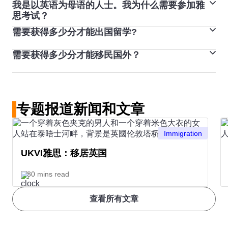
我是以英语为母语的人士。我为什么需要参加雅
雅思的重考次数没有限制。建议您在重考雅思之前增加学
的当地货币计算）。考试费用为 454 新元。
思考试？
习和备考力度。有些考试中心会提供备考课程和语言课
需要获得多少分才能出国留学?
雅思可能是在教育机构参加您所需课程的一项要求。它在
程。有关更多信息，请联系您当地的考试中心。
许多国家/地区也被用作移民评估的一部分。如果您不确
需要获得多少分才能移民国外？
出国留学所需的分数并非由雅思确定，而是由您申请的机
定为什么需要参加雅思考试或获得需要的分数，请联系您
构确定。
申请的组织。他们可提供更多信息，包括母语人士是否需
移民至特定国家所需的分数各不相同。请查看我们的
“认
申请课程所需的分数可能因您想申请的院校或课程而异。
要完成雅思考试。即使英语是您的主要语言，您仍需要做
可的国家和机构”页面
，查看您需要的分数。
如果您不确定所申请课程需要的分数，请查看我们的
“认
好考试准备。
专题报道新闻和文章
可的国家和机构”页面
，或与您希望申请的院校再次核
对。
Immigration
UKVI雅思：移居英国
30 mins read
查看所有文章