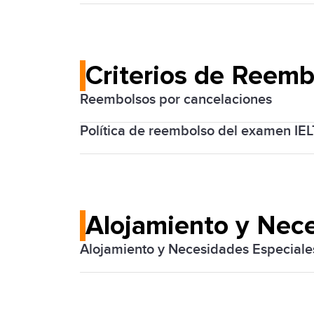
Los candidatos pueden pagar sus tarifa
crédito/débito y banca en línea.
Criterios de Reemb
Reembolsos por cancelaciones
Política de reembolso del examen IE
IDP IELTS México ofrece una política de
política de reembolso
a fondo antes de
En caso de un examen perdido, hay paut
Alojamiento y Nec
Alojamiento y Necesidades Especiale
Si crees que necesitas un arreglo especi
anticipación, para que puedan organiz