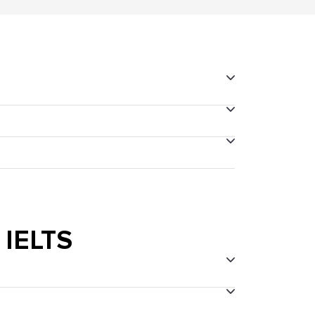
 sitio web de IDP IELTS México. Elige el
el centro de examen de México de tu
démico o de Capacitación General) y el
io para los examinados. Las sedes son
 IELTS