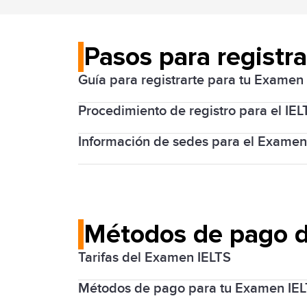
Pasos para registr
Guía para registrarte para tu Examen
Procedimiento de registro para el IE
Registrarse para el examen IELTS es sen
tipo de examen que requieres, el format
Información de sedes para el Examen
Para aquellos que buscan específicame
elección durante el proceso de registro
Los exámenes IELTS en México se reali
formato de examen preferido.
fácilmente accesibles por transporte pú
Métodos de pago d
Tarifas del Examen IELTS
Métodos de pago para tu Examen IE
El costo del examen IELTS varía y podrá