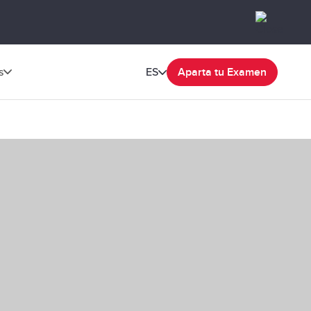
s
ES
Aparta tu Examen