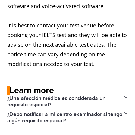
software and voice-activated software.
It is best to contact your test venue before
booking your IELTS test and they will be able to
advise on the next available test dates. The
notice time can vary depending on the
modifications needed to your test.
Learn more
¿Una afección médica es considerada un
requisito especial?
¿Debo notificar a mi centro examinador si tengo
Sí.
algún requisito especial?
Podemos llevar a cabo distintos preparativos para
Sí, es mejor que se comunique con su centro
brindarle asistencia durante el examen en caso de