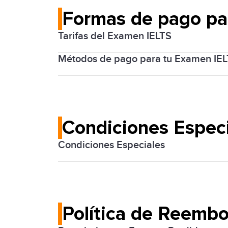
Formas de pago pa
Tarifas del Examen IELTS
Métodos de pago para tu Examen IE
El costo del examen IELTS varía y podrá
Los candidatos pueden pagar sus tarifa
crédito/débito y banca en línea.
Condiciones Especi
Condiciones Especiales
Si crees que necesitas un arreglo especi
anticipación, para que puedan organiz
Política de Reembo