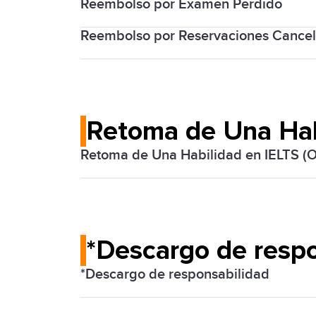
Reembolso por Examen Perdido
Reembolso por Reservaciones Cance
En caso de un examen perdido, hay paut
IDP IELTS México ofrece una
política d
política de reembolso a fondo antes de
Retoma de Una Habi
Retoma de Una Habilidad en IELTS (O
Algunos examinados ahora pueden retom
repetir las cuatro secciones. Únicamen
elegible
.
*Descargo de respo
*Descargo de responsabilidad
IDP* ya no ofrece el examen IELTS en f