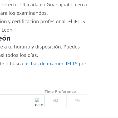
 correcto. Ubicada en Guanajuato, cerca
 para los examinandos.
n y certificación profesional. El IELTS
n León.
León
a tu horario y disposición. Puedes
i todos los días.
nte o busca
fechas de examen IELTS
por
Time Preference
AM
PM