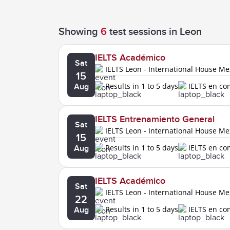
Showing
6
test sessions
in Leon
IELTS Académico
Sat
IELTS Leon - International House Me
15
Results in 1 to 5 days
IELTS en c
Aug
IELTS Entrenamiento General
Sat
IELTS Leon - International House Me
15
Results in 1 to 5 days
IELTS en c
Aug
IELTS Académico
Sat
IELTS Leon - International House Me
22
Results in 1 to 5 days
IELTS en c
Aug