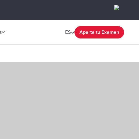
s
ES
Aparta tu Examen