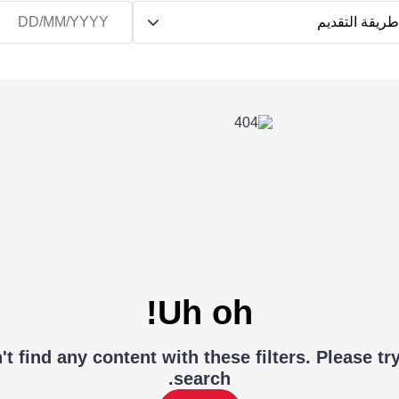
ريقة التقديم
Uh oh!
t find any content with these filters. Please tr
search.