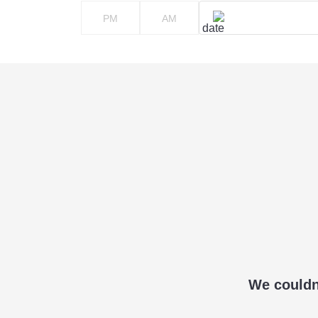
PM
AM
We couldn'