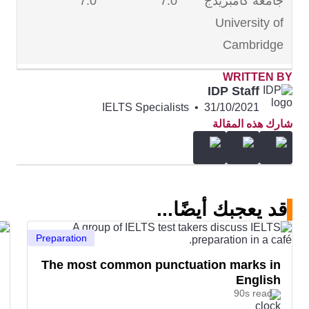
جامعة كامبريدج
7.0
7.0
University of
Cambridge
WRITTEN BY
كلية لندن
7.0
7.5
IDP Staff
للاقتصاد London
IELTS Specialists
•
31/10/2021
شارك هذه المقالة
School of
Economics
كلية لندن
6.5
6.5
قد يعجبك أيضًا...
الجامعية
University
Preparation
College London
The most common punctuation marks in
English
جامعة إدنبرة
6.5
6.5
90s read