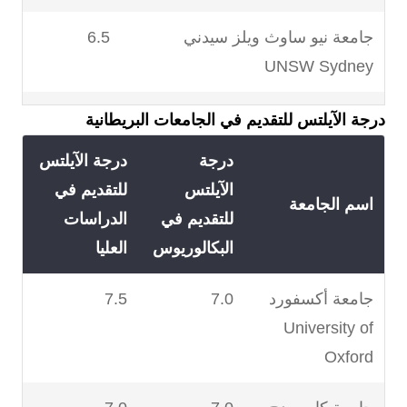
جامعة نيو ساوث ويلز سيدني
6.5
UNSW Sydney
جامعة ولونغونغ University of
6.0
درجة الآيلتس للتقديم في الجامعات البريطانية
Wollongong
درجة
درجة الآيلتس
الآيلتس
للتقديم في
جامعة كوينزلاند للتكنولوجيا
6.5
اسم الجامعة
للتقديم في
الدراسات
Queensland University of
البكالوريوس
العليا
Technology
جامعة أكسفورد
7.0
7.5
جامعة بوند Bond University
6.0
University of
Oxford