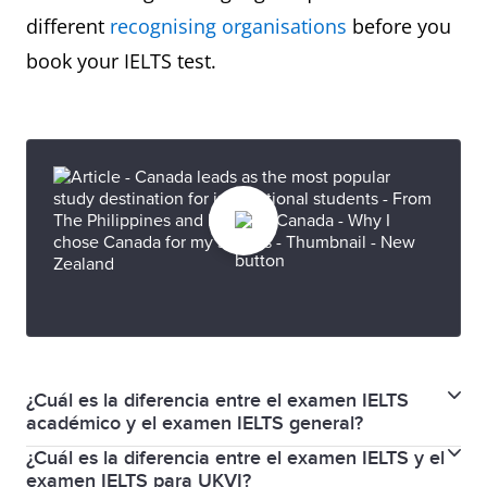
different
recognising organisations
before you
book your IELTS test.
¿Cuál es la diferencia entre el examen IELTS
académico y el examen IELTS general?
¿Cuál es la diferencia entre el examen IELTS y el
Si piensa cursar estudios superiores o desea
examen IELTS para UKVI?