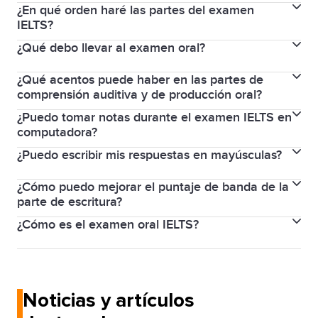
centro de examen de inmediato. Si llegas tarde y no
Speaking el mismo día, o hasta 7 días antes o
¿En qué orden haré las partes del examen
El día del examen, debes llevar tu pasaporte vigente
puedes hacer el IELTS, tendrás que demostrar que
después de la fecha de tu examen.
IELTS?
(solo se aceptan pasaportes originales y en vigor). Tu
hay una causa grave. Algunos ejemplos de causas
¿Qué debo llevar al examen oral?
Si haces el IELTS por computadora, realizarás las
pasaporte debe tener una fecha de vencimiento de
graves incluyen enfermedad grave, pérdida o
Si haces el IELTS por computadora, la prueba de
pruebas en el siguiente orden el mismo día: Writing,
al menos 7 días después de la fecha del examen para
fallecimiento de un familiar, dificultades o trauma, y
¿Qué acentos puede haber en las partes de
Speaking será el mismo día, ya sea antes o después
Debe llevar el mismo pasaporte o el mismo
Reading y Listening, con la prueba de Speaking antes
ser considerado válido. No se aceptarán fotocopias
comprensión auditiva y de producción oral?
servicio militar. El centro de examen te pedirá que
de las otras tres partes del examen.
documento nacional de identidad que utilizó para
o después de esta sesión.
ni copias certificadas.
¿Puedo tomar notas durante el examen IELTS en
demuestres la causa grave y te indicará qué
Dado que el examen IELTS es un examen
reservar el examen IELTS. Se verificará su
computadora?
documentación necesitas presentar. Una vez que se
internacional, se utiliza una variedad de voces y
identificación antes de que ingrese a la sala del
Botella de agua transparente – quita todas las
¿Puedo escribir mis respuestas en mayúsculas?
Sí. El examen IELTS en computadora ofrece una
demuestre la causa, el centro puede ofrecerte una
acentos de hablantes nativos en los exámenes IELTS
examen y también durante la entrevista.
etiquetas y la botella debe ser transparente.
función de toma de notas y de resaltado. Puede
nueva fecha en la próxima convocatoria disponible.
general e IELTS académico.
¿Cómo puedo mejorar el puntaje de banda de la
Sí, puede escribir en letras mayúsculas en las partes
probar estas funciones en los exámenes de práctica
parte de escritura?
de lectura y de comprensión auditiva del examen
No hay ningún cambio en la forma en que se califica
aquí. También puede tomar notas en la hoja con los
¿Cómo es el examen oral IELTS?
Antes del día del examen, lea detenidamente los
IELTS. Si usa letras mayúsculas en la parte de
tu examen IELTS. El cambio de lápiz a bolígrafo no
detalles de inicio de sesión que recibe al comienzo
criterios de evaluación que se usan para la parte de
escritura, asegúrese de marcar bien la puntuación
afecta tu puntuación de ninguna manera. IELTS sigue
del examen.
El examen oral consiste en una conversación con un
escritura de los exámenes IELTS académico e IELTS
para que el examinador pueda ver dónde comienzan
manteniendo los mismos estándares y procesos de
examinador de IELTS altamente calificado que evalúa
general. El examinador evaluará la Tarea de
y terminan las oraciones.
calidad que han permitido el éxito de millones de
Noticias y artículos
su capacidad para hablar sobre una variedad de
escritura 1 y la Tarea de escritura 2 basándose en
candidatos en todo el mundo.