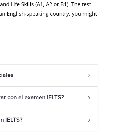
d Life Skills (A1, A2 or B1). The test
n an English-speaking country, you might
iales
ar con el examen IELTS?
n IELTS?