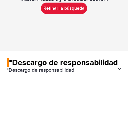
Refinar la búsqueda
*Descargo de responsabilidad
*Descargo de responsabilidad
IDP* ya no ofrece el examen IELTS en formato papel.
Aún puedes presentar IELTS, la prueba de inglés más
confiable del mundo, en computadora. IELTS en
computadora suele entregar resultados en 1 o 2
días y está disponible durante toda la semana,
brindándote mayor flexibilidad.