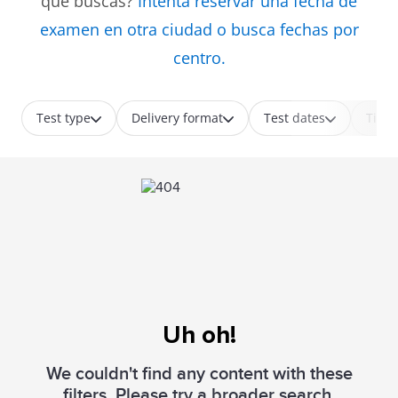
que buscas?
Intenta reservar una fecha de
examen en otra ciudad o busca fechas por
centro.
Test type
Delivery format
Test dates
Time
Uh oh!
We couldn't find any content with these
filters. Please try a broader search.