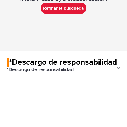
Refinar la búsqueda
*Descargo de responsabilidad
*Descargo de responsabilidad
IDP* ya no ofrece el examen IELTS en formato papel.
Aún puedes presentar IELTS, la prueba de inglés más
confiable del mundo, en computadora. IELTS en
computadora suele entregar resultados en 1 o 2
días y está disponible durante toda la semana,
brindándote mayor flexibilidad.