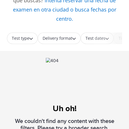
que buscas?
Intenta reservar una fecha de
examen en otra ciudad o busca fechas por
centro.
Test type
Delivery format
Test dates
Time
Uh oh!
We couldn't find any content with these
filters. Please try a broader search.