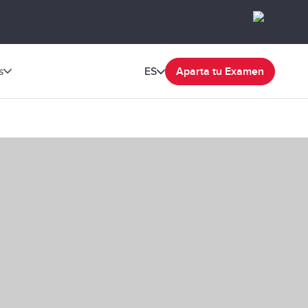
s
ES
Aparta tu Examen