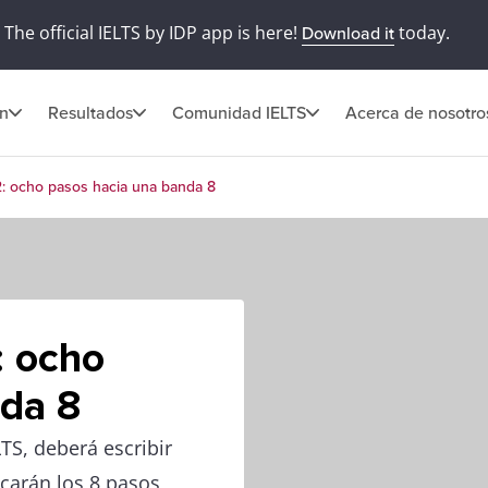
The official IELTS by IDP app is here!
today.
Download it
ón
Resultados
Comunidad IELTS
Acerca de nosotro
2: ocho pasos hacia una banda 8
: ocho
nda 8
TS, deberá escribir
icarán los 8 pasos