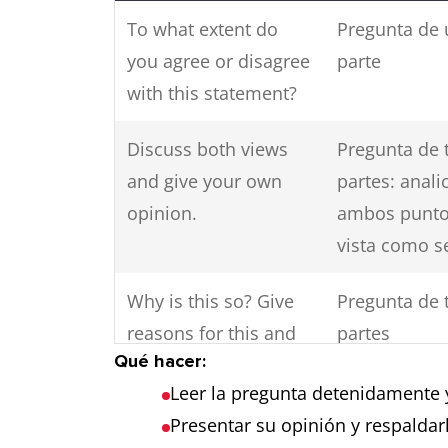
To what extent do
Pregunta de
you agree or disagree
parte
with this statement?
Discuss both views
Pregunta de 
and give your own
partes: anali
opinion.
ambos punto
vista como s
Why is this so? Give
Pregunta de 
reasons for this and
partes
Qué hacer:
solutions?
Leer la pregunta detenidamente 
Presentar su opinión y respaldar