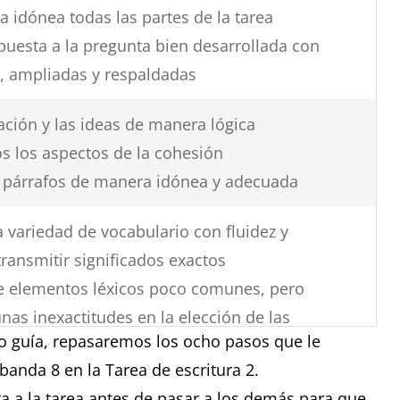
 idónea todas las partes de la tarea
puesta a la pregunta bien desarrollada con
s, ampliadas y respaldadas
ación y las ideas de manera lógica
s los aspectos de la cohesión
en párrafos de manera idónea y adecuada
a variedad de vocabulario con fluidez y
 transmitir significados exactos
te elementos léxicos poco comunes, pero
as inexactitudes en la elección de las
 guía, repasaremos los ocho pasos que le
 colocaciones típicas
 banda 8 en la Tarea de escritura 2.
res en la ortografía y/o en la formación
 a la tarea antes de pasar a los demás para que