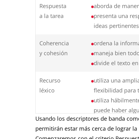
Respuesta
aborda de manera
a la tarea
presenta una res
ideas pertinente
Coherencia
ordena la inform
y cohesión
maneja bien todo
divide el texto 
Recurso
utiliza una ampli
léxico
flexibilidad para
utiliza hábilmen
puede haber algun
Usando los descriptores de banda como
palabras y en las
permitirán estar más cerca de lograr la
comete pocos erro
Comenzaremos con el criterio Respuesta