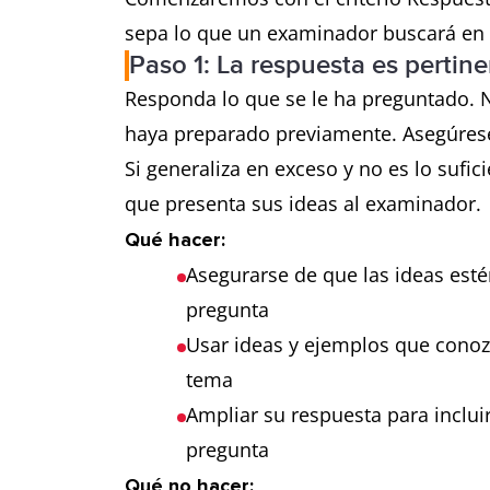
de palabras
sepa lo que un examinador buscará en 
Paso 1: La respuesta es pertin
Rango
utiliza una ampli
Responda lo que se le ha preguntado. 
gramatical
la mayoría de las
haya preparado previamente. Asegúrese
y exactitud
solo comete err
Si generaliza en exceso y no es lo sufic
que presenta sus ideas al examinador
Qué hacer:
Asegurarse de que las ideas esté
pregunta
Usar ideas y ejemplos que conoz
tema
Ampliar su respuesta para inclui
pregunta
Qué no hacer: