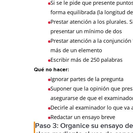
Do the disadvantages
Pregunta de 
Si se le pide que presente punto
of international
partes
forma equilibrada (la longitud de
tourism outweigh the
Prestar atención a los plurales. 
advantages?
presentar un mínimo de dos
Prestar atención a la conjunción
Why is this so? What
Pregunta de 
más de un elemento
effect does it have on
partes
Escribir más de 250 palabras
the individual and the
Qué no hacer:
society?
Ignorar partes de la pregunta
Suponer que la opinión que prese
asegurarse de que el examinador
Decirle al examinador lo que va 
Redactar un ensayo breve
Paso 3: Organice su ensayo de