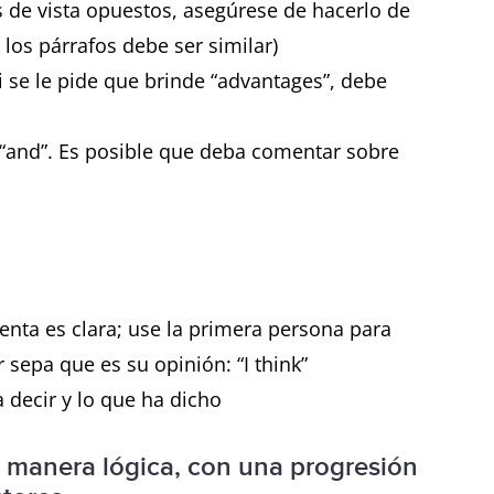
dos
Sí, debe indicar claramente si existen
s de vista opuestos, asegúrese de hacerlo de
más ventajas o más desventajas.
 los párrafos debe ser similar)
Si se le pide que brinde “advantages”, debe
 “and”. Es posible que deba comentar sobre
tres
Sí, debe brindar los motivos de la
afirmación y luego presentar qué
efecto tiene en 1) los individuos y en
2) la sociedad.
nta es clara; use la primera persona para
 sepa que es su opinión: “I think”
a decir y lo que ha dicho
 manera lógica, con una progresión