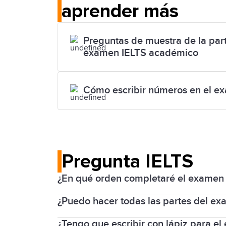
aprender más
Preguntas de muestra de la part
examen IELTS académico
Cómo escribir números en el e
Pregunta IELTS
¿En qué orden completaré el examen
¿Puedo hacer todas las partes del ex
Si realiza el IELTS en computadora, real
prueba de Speaking antes o después de
¿Tengo que escribir con lápiz para e
Las partes de escritura, lectura y com