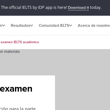
The official IELTS by IDP app is here!
today.
Download it
ón
Resultados
Comunidad IELTS
Acerca de nosotro
el examen IELTS académico
l examen
ión para la parte