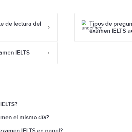
e de lectura del
Tipos de pregunt
examen IELTS a
xamen IELTS
 IELTS?
amen el mismo día?
izará las pruebas en el siguiente orden el mismo día: 
 esta sesión.
l examen IELTS en papel?
prensión auditiva del examen se realizan inmediatamen