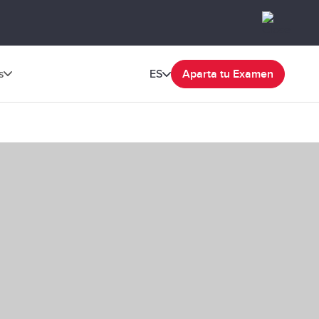
s
ES
Aparta tu Examen