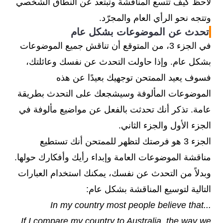
لاحظ كيف تتسع المناقشة وتبتعد عن النطاق الشخصي
would like to
online shopping,
وتتجه نحو الرأي العام والمجرّد.
buy
consumerism,
تحدث عن الموضوعات بشكل عام
manufacturing, clothing
في الجزء 3، من المتوقع أن تناقش جميع الموضوعات
بشكل عام. وإذا حاولت التحدث عن نفسك وعائلتك،
فسوف يعيد الممتحن توجهيك بعيدًا عن هذه
الموضوعات المألوفة وسيشجعك على التحدث بطريقة
عامة. تذكر أنك تحدثت بالفعل عن مواضيع مألوفة في
الجزء الأول والجزء الثاني.
الجزء 3 هو فرصتك لتظهر للممتحن أنك تستطيع
مناقشة الموضوعات العامة وإبداء رأيك وأفكارك حولها.
وبدلاً من التحدث عن نفسك، يمكنك استخدام العبارات
التالية لتوسيع المناقشة بشكل عام:
...In my country most people believe that
If I compare my country to Australia, the way we