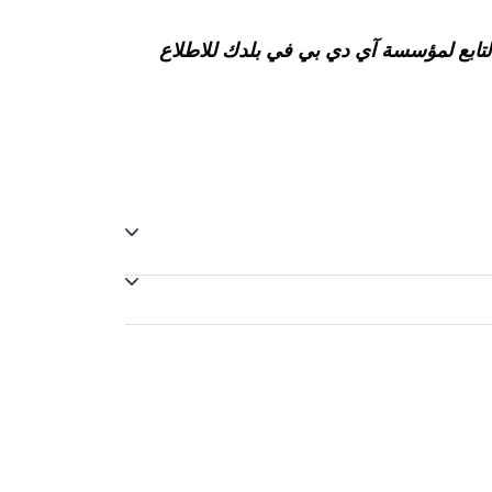
التابع لمؤسسة آي دي بي في بلدك للاطلاع
المتاح التالي.
 حضور اختبار الآيلتس بسبب حالة طبية خطيرة، فيمكنك تقديم شهادة طبية في غضون 5 أيام من تاريخ الاختبار لاسترداد المبلغ بعد خصم